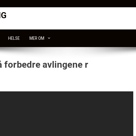
NG
HELSE
MER OM
å forbedre avlingene r