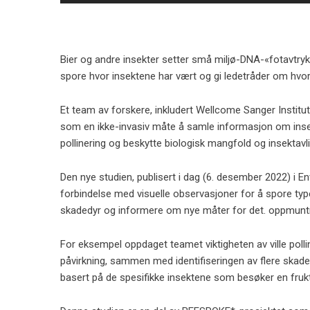
Bier og andre insekter setter små miljø-DNA-«fotavtry
spore hvor insektene har vært og gi ledetråder om hvo
Et team av forskere, inkludert Wellcome Sanger Institu
som en ikke-invasiv måte å samle informasjon om insek
pollinering og beskytte biologisk mangfold og insektavli
Den nye studien, publisert i dag (6. desember 2022) i En
forbindelse med visuelle observasjoner for å spore typ
skadedyr og informere om nye måter for det. oppmuntre
For eksempel oppdaget teamet viktigheten av ville pollin
påvirkning, sammen med identifiseringen av flere skade
basert på de spesifikke insektene som besøker en frukth