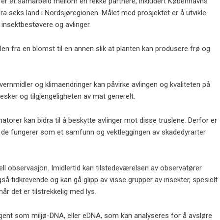
er et samarbeid mellom en rekke partnere, inkludert Københavns
 fra seks land i Nordsjøregionen. Målet med prosjektet er å utvikle
insektbestøvere og avlinger.
ollen fra en blomst til en annen slik at planten kan produsere frø og
vernmidler og klimaendringer kan påvirke avlingen og kvaliteten på
esker og tilgjengeligheten av mat generelt.
torer kan bidra til å beskytte avlinger mot disse truslene. Derfor er
 de fungerer som et samfunn og vektleggingen av skadedyrarter
ll observasjon. Imidlertid kan tilstedeværelsen av observatører
gså tidkrevende og kan gå glipp av visse grupper av insekter, spesielt
år det er tilstrekkelig med lys.
 kjent som miljø-DNA, eller eDNA, som kan analyseres for å avsløre