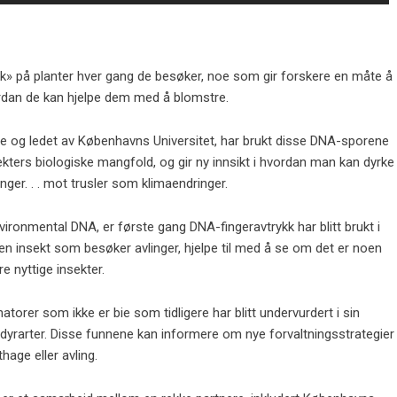
kk» på planter hver gang de besøker, noe som gir forskere en måte å
rdan de kan hjelpe dem med å blomstre.
te og ledet av Københavns Universitet, har brukt disse DNA-sporene
ters biologiske mangfold, og gir ny innsikt i hvordan man kan dyrke
nger. . . mot trusler som klimaendringer.
vironmental DNA, er første gang DNA-fingeravtrykk har blitt brukt i
en insekt som besøker avlinger, hjelpe til med å se om det er noen
 nyttige insekter.
atorer som ikke er bie som tidligere har blitt undervurdert i sin
dyrarter. Disse funnene kan informere om nye forvaltningsstrategier
age eller avling.