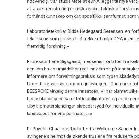
nødvendig. Vår studie viste at eDNA legger til mye verd
at visuell registrering er unødvendig, faktisk å forstå 
forhåndskunnskap om det spesifikke samfunnet som vurd
Laboratorietekniker Didde Hedegaard Sørensen, en forfa
teknikkene som brukes til å trekke ut miljø-DNA igjen i 
fremtidig forskning.»
Professor Lene Sigsgaard, medseniorforfatter fra Køb
den kan ha en umiddelbar reell innvirkning på landbruks
informere om forvaltningspraksis som typen skadedyr
blomsterressurser som omgir avlingen. I Danmark støt
BEESPOKE virkelig denne innsatsen. Vi har plantet ulike 
Disse blandingene kan støtte pollinatorer, og med mer k
tilby blomsterblandinger skreddersydd for individuelle
landskapet for ville pollinatorer.»
Dr Physilia Chua, medforfatter fra Wellcome Sanger Ins
avlingene sine mot de økende truslene fra reduserte pol