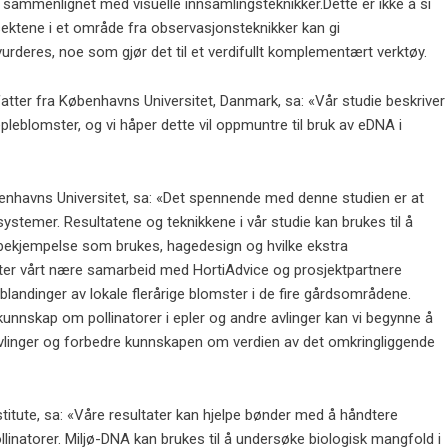
i sammenlignet med visuelle innsamlingsteknikker.Dette er ikke å si
insektene i et område fra observasjonsteknikker kan gi
eres, noe som gjør det til et verdifullt komplementært verktøy.
tter fra Københavns Universitet, Danmark, sa: «Vår studie beskriver
epleblomster, og vi håper dette vil oppmuntre til bruk av eDNA i
enhavns Universitet, sa: «Det spennende med denne studien er at
systemer. Resultatene og teknikkene i vår studie kan brukes til å
bekjempelse som brukes, hagedesign og hvilke ekstra
ter vårt nære samarbeid med HortiAdvice og prosjektpartnere
blandinger av lokale flerårige blomster i de fire gårdsområdene.
unnskap om pollinatorer i epler og andre avlinger kan vi begynne å
 avlinger og forbedre kunnskapen om verdien av det omkringliggende
titute, sa: «Våre resultater kan hjelpe bønder med å håndtere
linatorer. Miljø-DNA kan brukes til å undersøke biologisk mangfold i