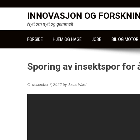
Skip
to
INNOVASJON OG FORSKNI
content
Nytt om nytt og gammelt
FORSIDE
HJEM OG HAGE
JOBB
BIL OG MOTOR
Sporing av insektspor for 
desember 7, 2022
by
Jesse Ward