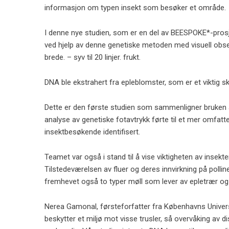
informasjon om typen insekt som besøker et område.
I denne nye studien, som er en del av BEESPOKE*-pros
ved hjelp av denne genetiske metoden med visuell observ
brede. – syv til 20 linjer. frukt.
DNA ble ekstrahert fra epleblomster, som er et viktig sk
Dette er den første studien som sammenligner bruken a
analyse av genetiske fotavtrykk førte til et mer omfatt
insektbesøkende identifisert.
Teamet var også i stand til å vise viktigheten av insekte
Tilstedeværelsen av fluer og deres innvirkning på pollin
fremhevet også to typer møll som lever av epletrær og 
Nerea Gamonal, førsteforfatter fra Københavns Universi
beskytter et miljø mot visse trusler, så overvåking av 