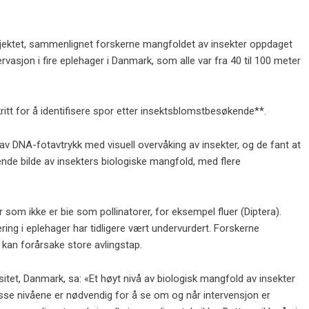
jektet, sammenlignet forskerne mangfoldet av insekter oppdaget
asjon i fire eplehager i Danmark, som alle var fra 40 til 100 meter
ritt for å identifisere spor etter insektsblomstbesøkende**.
v DNA-fotavtrykk med visuell overvåking av insekter, og de fant at
ende bilde av insekters biologiske mangfold, med flere
r som ikke er bie som pollinatorer, for eksempel fluer (Diptera).
ering i eplehager har tidligere vært undervurdert. Forskerne
kan forårsake store avlingstap.
tet, Danmark, sa: «Et høyt nivå av biologisk mangfold av insekter
disse nivåene er nødvendig for å se om og når intervensjon er