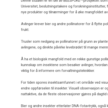
Denne studien er en del av BEESPOKE*-prosjektet som 
Universitet, beslutningstakere og forskningsinstitutter,
nye produkter og tilnærminger for å øke mangfoldet av 
Avlinger krever bier og andre pollinatorer for å flytte p
frukt.
Trusler som nedgang av pollinatorer på grunn av plante
avlingene, og direkte påvirke levebrødet til mange menn
Å ha et biologisk mangfold med en rekke gunstige pollina
kunnskap om insektene som besøker avlinger, hvordan
viktig for å informere om forvaltningsteknikker.
For tiden spores insektsamfunnet i et område ved visue
endre oppførselen til insekter. Visuell observasjon er o
nattaktive, da de fleste observasjoner gjøres på dagtid n
Bier og andre insekter etterlater DNA-fotavtrykk, også