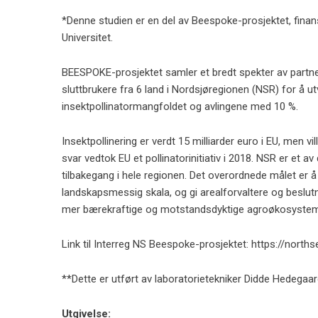
*Denne studien er en del av Beespoke-prosjektet, fina
Universitet.
BEESPOKE-prosjektet samler et bredt spekter av partnere
sluttbrukere fra 6 land i Nordsjøregionen (NSR) for å u
insektpollinatormangfoldet og avlingene med 10 %.
Insektpollinering er verdt 15 milliarder euro i EU, men v
svar vedtok EU et pollinatorinitiativ i 2018. NSR er et 
tilbakegang i hele regionen. Det overordnede målet er å
landskapsmessig skala, og gi arealforvaltere og beslutn
mer bærekraftige og motstandsdyktige agroøkosystem
Link til Interreg NS Beespoke-prosjektet: https://nor
**Dette er utført av laboratorietekniker Didde Hedega
Utgivelse: