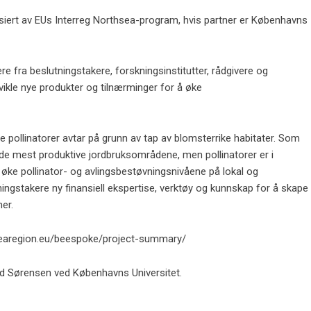
nsiert av EUs Interreg Northsea-program, hvis partner er Københavns
 fra beslutningstakere, forskningsinstitutter, rådgivere og
tvikle nye produkter og tilnærminger for å øke
ille pollinatorer avtar på grunn av tap av blomsterrike habitater. Som
av de mest produktive jordbruksområdene, men pollinatorer er i
 øke pollinator- og avlingsbestøvningsnivåene på lokal og
ingstakere ny finansiell ekspertise, verktøy og kunnskap for å skape
er.
thsearegion.eu/beespoke/project-summary/
ard Sørensen ved Københavns Universitet.