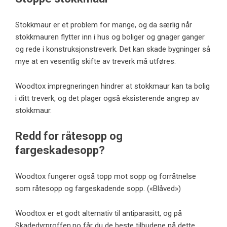
Stokkmaur
er et problem for mange, og da særlig når
stokkmauren flytter inn i hus og boliger og gnager ganger
og rede i konstruksjonstreverk. Det kan skade bygninger så
mye at en vesentlig skifte av treverk må utføres.
Woodtox impregneringen hindrer at stokkmaur kan ta bolig
i ditt treverk, og det plager også eksisterende angrep av
stokkmaur.
Redd for råtesopp og
fargeskadesopp?
Woodtox fungerer også topp mot sopp og forråtnelse
som råtesopp og fargeskadende sopp. («
Blåved
»)
Woodtox er et godt alternativ til antiparasitt, og på
Skadedyrproffen.no får du de beste tilbudene på dette