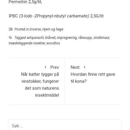
Permetrin 2,5g/lit,
IPBC
(3-Iodo -2Propynyl-nbutyl carbamate)
2,5G/lit
Posted in
Diverse
,
Hjem og hage
Tagged
antiparasitt
,
blåved
,
impregnering
,
råtesopp
,
stokkmaur
,
treødeleggende insekter
,
woodtox
Prev
Next
Når katter tygger på
Hvordan finne rett gave
vinstokker, fungerer
til kona?
det som naturens
insektmiddel
Søk
etter: