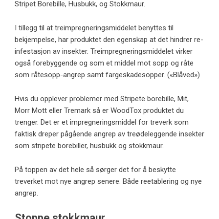
Stripet Borebille, Husbukk, og Stokkmaur.
I tillegg til at treimpregneringsmiddelet benyttes til
bekjempelse, har produktet den egenskap at det hindrer re-
infestasjon av insekter. Treimpregneringsmiddelet virker
også forebyggende og som et middel mot sopp og råte
som råtesopp-angrep samt fargeskadesopper. («Blåved»)
Hvis du opplever problemer med Stripete borebille, Mit,
Morr Mott eller Tremark så er WoodTox produktet du
trenger. Det er et impregneringsmiddel for treverk som
faktisk dreper pågående angrep av treødeleggende insekter
som stripete borebiller, husbukk og stokkmaur.
På toppen av det hele så sørger det for å beskytte
treverket mot nye angrep senere. Både reetablering og nye
angrep.
Stoppe stokkmaur