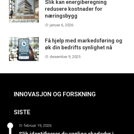
Slik kan energiberegning
redusere kostnader for
næringsbygg
januar 6, 2026
Få hjelp med markedsføring og
øk din bedrifts synlighet nå
desember 9, 2025
INNOVASJON OG FORSKNING
SISTE
februar 19, 2026
Slik identifiserer du vanlige skadedyr i