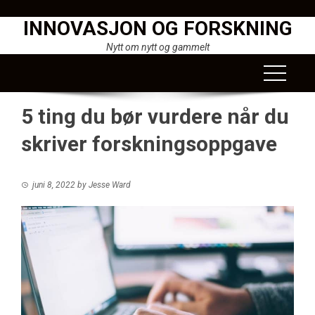
Skip
INNOVASJON OG FORSKNING
to
content
Nytt om nytt og gammelt
5 ting du bør vurdere når du
skriver forskningsoppgave
juni 8, 2022
by
Jesse Ward