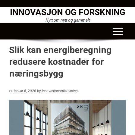
Skip
INNOVASJON OG FORSKNING
to
content
Nytt om nytt og gammelt
Slik kan energiberegning
redusere kostnader for
næringsbygg
januar 6, 2026
by
Innovasjonogforskning