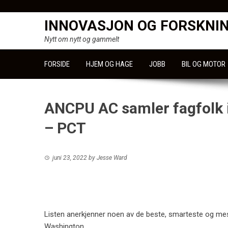
Skip
to
INNOVASJON OG FORSKNI
content
Nytt om nytt og gammelt
FORSIDE
HJEM OG HAGE
JOBB
BIL OG MOTOR
ANCPU AC samler fagfolk i
– PCT
juni 23, 2022
by
Jesse Ward
Listen anerkjenner noen av de beste, smarteste og mes
Washington.