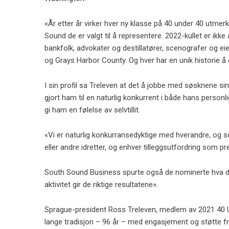
«År etter år virker hver ny klasse på 40 under 40 utme
Sound de er valgt til å representere. 2022-kullet er ikk
bankfolk, advokater og destillatører, scenografer og
og Grays Harbor County. Og hver har en unik historie å 
I sin profil sa Treleven at det å jobbe med søsknene s
gjort ham til en naturlig konkurrent i både hans person
gi ham en følelse av selvtillit.
«Vi er naturlig konkurransedyktige med hverandre, og s
eller andre idretter, og enhver tilleggsutfordring som p
South Sound Business spurte også de nominerte hva det 
aktivitet gir de riktige resultatene».
Sprague-president Ross Treleven, medlem av 2021 40 Und
lange tradisjon – 96 år – med engasjement og støtte f