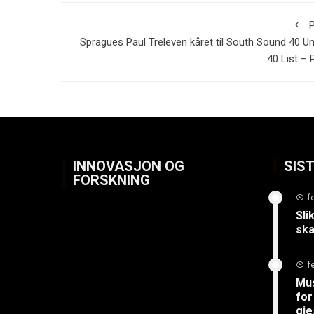
P
Spragues Paul Treleven kåret til South Sound 40 U
40 List –
INNOVASJON OG
SIS
FORSKNING
f
Sli
ska
f
Mus
for
gje