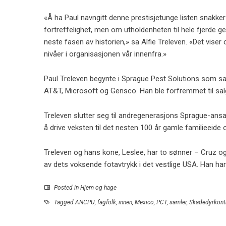
«Å ha Paul navngitt denne prestisjetunge listen snakker 
fortreffelighet, men om utholdenheten til hele fjerde g
neste fasen av historien,» sa Alfie Treleven. «Det viser o
nivåer i organisasjonen vår innenfra.»
Paul Treleven begynte i Sprague Pest Solutions som salg
AT&T, Microsoft og Gensco. Han ble forfremmet til salg
Treleven slutter seg til andregenerasjons Sprague-ansatt
å drive veksten til det nesten 100 år gamle familieeide 
Treleven og hans kone, Leslee, har to sønner – Cruz o
av dets voksende fotavtrykk i det vestlige USA. Han har 
Posted in
Hjem og hage
Tagged
ANCPU
,
fagfolk
,
innen
,
Mexico
,
PCT
,
samler
,
Skadedyrkontr