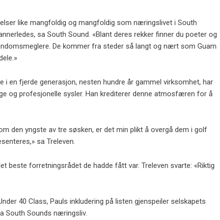
rkelser like mangfoldig og mangfoldig som næringslivet i South
e annerledes, sa South Sound. «Blant deres rekker finner du poeter og
 eiendomsmeglere. De kommer fra steder så langt og nært som Guam
dele.»
ine i en fjerde generasjon, nesten hundre år gammel virksomhet, har
lige og profesjonelle sysler. Han krediterer denne atmosfæren for å
om den yngste av tre søsken, er det min plikt å overgå dem i golf
resenteres,» sa Treleven.
beste forretningsrådet de hadde fått var. Treleven svarte: «Riktig
er 40 Class, Pauls inkludering på listen gjenspeiler selskapets
ra South Sounds næringsliv.