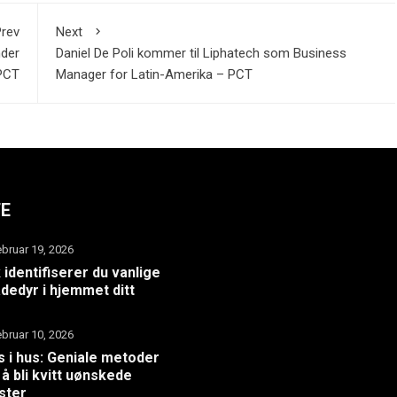
rev
Next
nder
Daniel De Poli kommer til Liphatech som Business
 PCT
Manager for Latin-Amerika – PCT
TE
ebruar 19, 2026
k identifiserer du vanlige
dedyr i hjemmet ditt
ebruar 10, 2026
 i hus: Geniale metoder
 å bli kvitt uønskede
ster