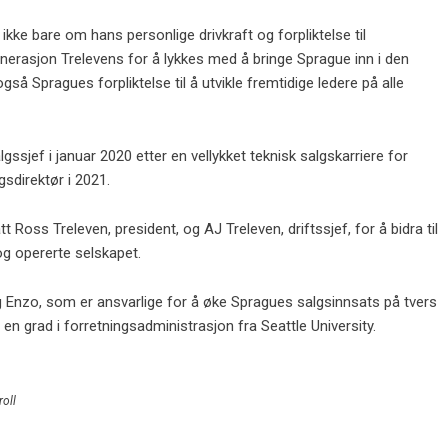
ikke bare om hans personlige drivkraft og forpliktelse til
enerasjon Trelevens for å lykkes med å bringe Sprague inn i den
gså Spragues forpliktelse til å utvikle fremtidige ledere på alle
ssjef i januar 2020 etter en vellykket teknisk salgskarriere for
sdirektør i 2021.
 Ross Treleven, president, og AJ Treleven, driftssjef, for å bidra til
og opererte selskapet.
g Enzo, som er ansvarlige for å øke Spragues salgsinnsats på tvers
en grad i forretningsadministrasjon fra Seattle University.
oll