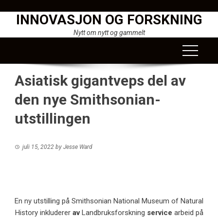
Skip
INNOVASJON OG FORSKNING
to
content
Nytt om nytt og gammelt
Asiatisk gigantveps del av
den nye Smithsonian-
utstillingen
juli 15, 2022
by
Jesse Ward
En ny utstilling på Smithsonian National Museum of Natural
History inkluderer
av
Landbruksforskning
service
arbeid på