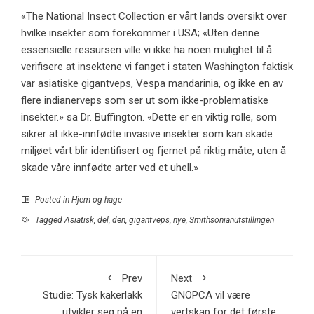
«The National Insect Collection er vårt lands oversikt over
hvilke insekter som forekommer i USA; «Uten denne
essensielle ressursen ville vi ikke ha noen mulighet til å
verifisere at insektene vi fanget i staten Washington faktisk
var asiatiske gigantveps, Vespa mandarinia, og ikke en av
flere indianerveps som ser ut som ikke-problematiske
insekter.» sa Dr. Buffington. «Dette er en viktig rolle, som
sikrer at ikke-innfødte invasive insekter som kan skade
miljøet vårt blir identifisert og fjernet på riktig måte, uten å
skade våre innfødte arter ved et uhell.»
Posted in
Hjem og hage
Tagged
Asiatisk
,
del
,
den
,
gigantveps
,
nye
,
Smithsonianutstillingen
Prev
Next
Studie: Tysk kakerlakk
GNOPCA vil være
utvikler seg på en
vertskap for det første