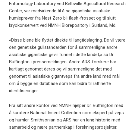
Entomology Laboratory ved Beltsville Agricultural Research
Center, var medvirkende til å se gigantiske asiatiske
humleprøver fra Nest Zero bli flash-frosset og til slutt
kryokonservert ved NMNH Biorepository i Suitland, Md.
«Disse biene ble flyttet direkte til langtidslagring. De vil være
den genetiske gullstandarden for å sammenligne andre
asiatiske gigantiske gevir funnet i dette landet,» sa Dr.
Buffington i pressemeldingen. Andre ARS-forskere har
kartlagt genomet deres og vil sammenligne det med
genomet til asiatiske gigantveps fra andre land med mål
om å bygge en database som kan bidra til raffinerte
identifiseringer.
Fra sitt andre kontor ved NMNH hjelper Dr. Buffington med
å kuratere National Insect Collection som ekspert på veps
og humler. Smithsonian og ARS har en lang historie med
samarbeid og nære partnerskap i forskningsprosjekter.