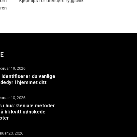
s om
Kjøpetips for utendørs ryggsekk
åren
TE
ebruar 19, 2026
k identifiserer du vanlige
dedyr i hjemmet ditt
ebruar 10, 2026
 i hus: Geniale metoder
 å bli kvitt uønskede
ster
anuar 20, 2026