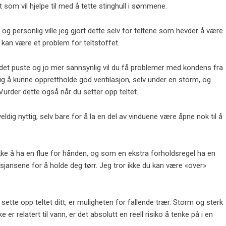
som vil hjelpe til med å tette stinghull i sømmene.
 og personlig ville jeg gjort dette selv for teltene som hevder å være
 kan være et problem for teltstoffet.
vil det puste og jo mer sannsynlig vil du få problemer med kondens fra
ktig å kunne opprettholde god ventilasjon, selv under en storm, og
 Vurder dette også når du setter opp teltet.
veldig nyttig, selv bare for å la en del av vinduene være åpne nok til å
 ikke å ha en flue for hånden, og som en ekstra forholdsregel ha en
sjansene for å holde deg tørr. Jeg tror ikke du kan være «over»
sette opp teltet ditt, er muligheten for fallende trær. Storm og sterk
r relatert til vann, er det absolutt en reell risiko å tenke på i en