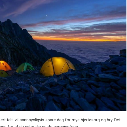
t telt, vil sannsynligvis spare deg for mye hjertesorg og bry. Det
sene for at du nyter din neste campingferie.