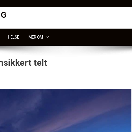
NG
HELSE
MER OM
sikkert telt