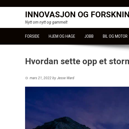
Skip
to
INNOVASJON OG FORSKNI
content
Nytt om nytt og gammelt
FORSIDE
HJEM OG HAGE
JOBB
BIL OG MOTOR
Hvordan sette opp et storm
mars 21, 2022
by
Jesse Ward