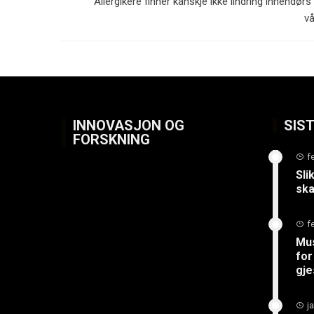
Allergikere finner kanskje ikke lindring innendør
v
INNOVASJON OG
SIS
FORSKNING
f
Sli
ska
f
Mus
for
gje
j