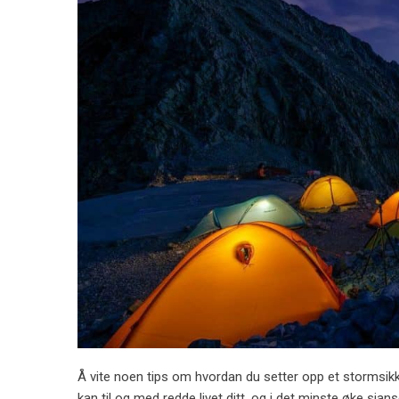
Å vite noen tips om hvordan du setter opp et stormsikker
kan til og med redde livet ditt, og i det minste øke sjan