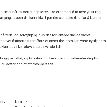
oblemer når du setter opp leiren, for eksempel å ta hensyn til ting
ampingplassen din kan sikkert påvirke sjansene dine for å klare en
 på ferie, og selvfølgelig, hvis det forventede dårlige været
ternativet å utsette turen. Bare et annet tips som kan være nyttig som
dklær osv. i kjøretøyet, bare i verste fall.
r du kjøper teltet, og hvordan du planlegger og forbereder deg før
 du setter opp et stormsikkert telt.
rev
Next