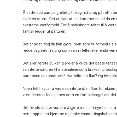
Å sette opp campingteltet på riktig måte og på rett st
klare en storm. Det er klart at det kommer en tid da en 
ekstreme værforhold. For å maksimere teltet til å være
faktisk legger ut på turen.
Det er noen ting du kan gjøre, men som vil forbedre sjan
redde deg selv fra ting som vann i teltet eller enda verr
Det aller første du kan gjøre er å velge det beste teltet
vanntette naturen til materialene som brukes i produksj
sømmene er konstruert? Har teltet en flue? Og hvis ikk
Noen telt hevder å være vanntette uten flue, for ekse
vært deres erfaring, men som en forholdsregel ser det ut
Det første du bør vurdere å gjøre med ditt nye telt, er
sette opp teltet hjemme og bruke vanntettingsbehandl