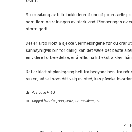
storm.
Stormsikring av teltet inkluderer å unngå potensielle pr
som flom og retningen av sterk vind. Plasseringen av c
storm godt.
Det er alltid klokt å sjekke værmeldingene før du drar ut
sannsynligvis blir for dårlig, kan det være det beste al
en videre forberedelse, er å alltid ha litt ekstra klær, hån
Det er klart at planlegging helt fra begynnelsen, fra nå
reisen, så vel som ditt valg av sted, kan påvirke hvordan
Posted in
Fritid
Tagged
hvordan
,
opp
,
sette
,
stormsikkert
,
telt
P