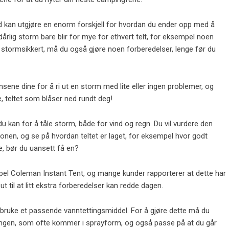
ed kan utgjøre en enorm forskjell for hvordan du ender opp med å
dårlig storm bare blir for mye for ethvert telt, for eksempel noen
 stormsikkert, må du også gjøre noen forberedelser, lenge før du
sene dine for å ri ut en storm med lite eller ingen problemer, og
e, teltet som blåser ned rundt deg!
 du kan for å tåle storm, både for vind og regn. Du vil vurdere den
onen, og se på hvordan teltet er laget, for eksempel hvor godt
e, bør du uansett få en?
mpel Coleman Instant Tent, og mange kunder rapporterer at dette har
 til at litt ekstra forberedelser kan redde dagen.
 å bruke et passende vanntettingsmiddel. For å gjøre dette må du
ingen, som ofte kommer i sprayform, og også passe på at du går