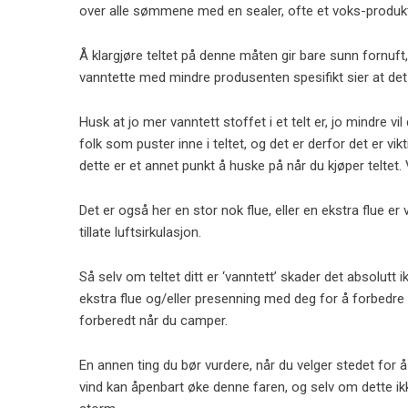
over alle sømmene med en sealer, ofte et voks-produkt 
Å klargjøre teltet på denne måten gir bare sunn fornuft,
vanntette med mindre produsenten spesifikt sier at det
Husk at jo mer vanntett stoffet i et telt er, jo mindre 
folk som puster inne i teltet, og det er derfor det er vi
dette er et annet punkt å huske på når du kjøper teltet.
Det er også her en stor nok flue, eller en ekstra flue er 
tillate luftsirkulasjon.
Så selv om teltet ditt er ‘vanntett’ skader det absolutt
ekstra flue og/eller presenning med deg for å forbedre 
forberedt når du camper.
En annen ting du bør vurdere, når du velger stedet for å 
vind kan åpenbart øke denne faren, og selv om dette ikke e