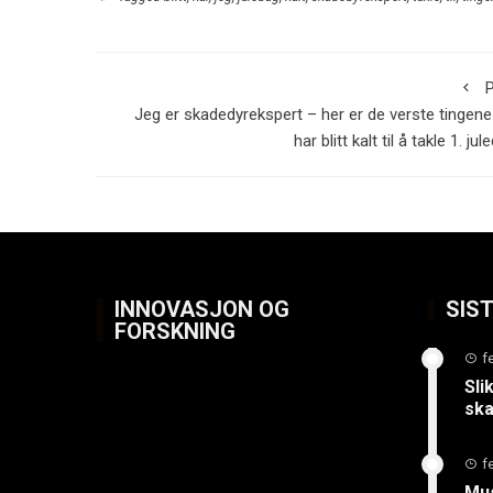
P
Jeg er skadedyrekspert – her er de verste tingene
har blitt kalt til å takle 1. jul
INNOVASJON OG
SIS
FORSKNING
f
Sli
ska
f
Mus