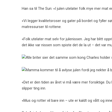
Han sa til The Sun: «I julen utelater folk mye mer mat en
«Vi legger kvalitetsroser og gater på bordet og fyller sø
matressurser til rottene.
«Folk utelater mat selv for julenissen. Jeg har blitt op
det ikke var nissen som spiste det de la ut – det var m
«Det er den tiden av året vi må være mer forsiktige. Du
slipper ting inn.
«Mus og rotter vil bare inn – ute er kaldt og vått og inn