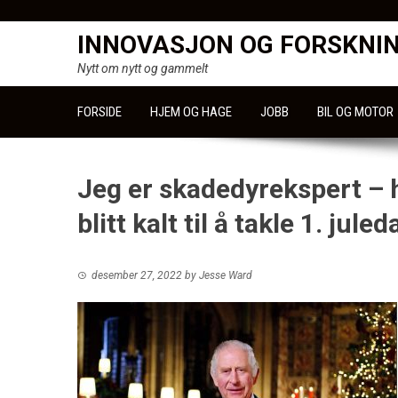
Skip
to
INNOVASJON OG FORSKNI
content
Nytt om nytt og gammelt
FORSIDE
HJEM OG HAGE
JOBB
BIL OG MOTOR
Jeg er skadedyrekspert – h
blitt kalt til å takle 1. juled
desember 27, 2022
by
Jesse Ward