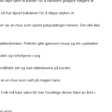
tet løpe hjem til kunder for å håndtere gnagere tidligere år.
 så hun åpnet bakdøren for å slippe røyken ut.
et var en mus som spiste julepuddingen hennes. Det ville ikke
kjøkkenbenken. Pelleten gikk gjennom musa og inn i julekaken
llet og rottehjerne i seg.
 måltidet sitt og satt tallerkenene på bordet.
et av en mus som satt på magen hans.
t. Folk må bare være litt mer forsiktige denne tiden av året.»
ne
,
verste