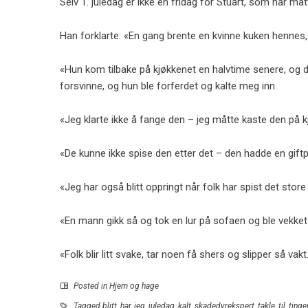
Selv 1. juledag er ikke en fridag for Stuart, som har måt
Han forklarte: «En gang brente en kvinne kuken hennes,
«Hun kom tilbake på kjøkkenet en halvtime senere, og d
forsvinne, og hun ble forferdet og kalte meg inn.
«Jeg klarte ikke å fange den – jeg måtte kaste den på 
«De kunne ikke spise den etter det – den hadde en giftpe
«Jeg har også blitt oppringt når folk har spist det store
«En mann gikk så og tok en lur på sofaen og ble vekk
«Folk blir litt svake, tar noen få shers og slipper så vak
Posted in
Hjem og hage
Tagged
blitt
,
har
,
jeg
,
juledag
,
kalt
,
skadedyrekspert
,
takle
,
til
,
tinge