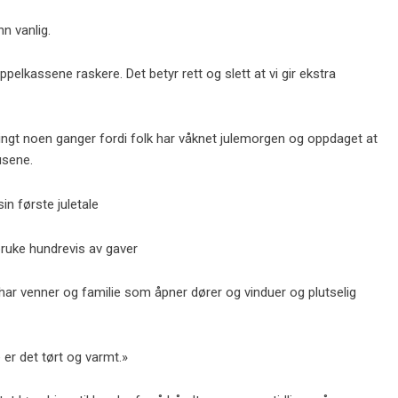
n vanlig.
ppelkassene raskere. Det betyr rett og slett at vi gir ekstra
pringt noen ganger fordi folk har våknet julemorgen og oppdaget at
usene.
 har venner og familie som åpner dører og vinduer og plutselig
e er det tørt og varmt.»