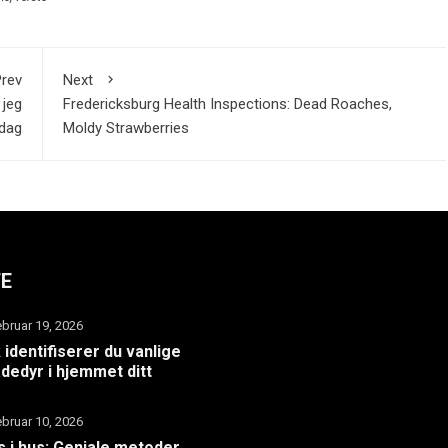
rev
Next
 jeg
Fredericksburg Health Inspections: Dead Roaches,
edag
Moldy Strawberries
TE
ebruar 19, 2026
k identifiserer du vanlige
dedyr i hjemmet ditt
ebruar 10, 2026
 i hus: Geniale metoder