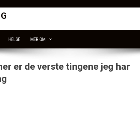
NG
HELSE
MER OM
er er de verste tingene jeg har
ag