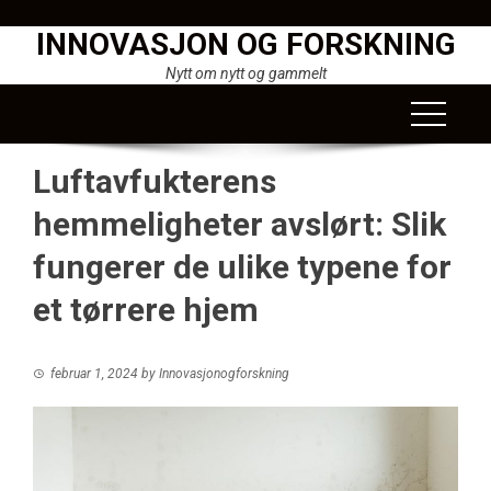
Skip
INNOVASJON OG FORSKNING
to
content
Nytt om nytt og gammelt
Luftavfukterens
hemmeligheter avslørt: Slik
fungerer de ulike typene for
et tørrere hjem
februar 1, 2024
by
Innovasjonogforskning