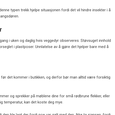
enne typen trekk hjelpe situasjonen fordi det vil hindre insekter i å
ngangsdøren.
r
gang i uken og daglig hvis veggedyr observeres. Støvsuget innhold
forseglet i plastposer. Unnlatelse av å gjøre det hjelper bare med å
 før det kommer i butikken, og derfor bør man alltid være forsiktig
sømmer og sprekker på møblene dine for små rødbrune flekker, eller
lig temperatur, kan det koste deg mye.
 den ble lagt der fordi noe var galt med den. Ikke ta sjansen, fordi