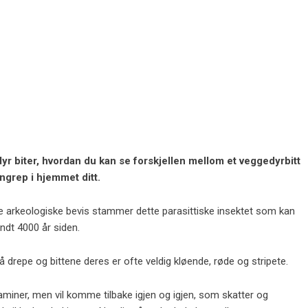
r biter, hvordan du kan se forskjellen mellom et veggedyrbitt
angrep i hjemmet ditt.
e arkeologiske bevis stammer dette parasittiske insektet som kan
rundt 4000 år siden.
 drepe og bittene deres er ofte veldig kløende, røde og stripete.
aminer, men vil komme tilbake igjen og igjen, som skatter og