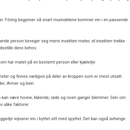
anger. Fôring begynner så snart munndelene kommer inn i en passende
ovende person beveger seg mens insekten mater, vil insekten trekke
dsstille dens behov.
 som har matet på en bestemt person eller kjæledyr.
ønster og finnes vanligvis på deler av kroppen som er mest utsatt
der; Armer og bein.
om kan være hovne, kløende, røde og noen ganger blemmer. Selv om
v ulike faktorer.
edyr injiserer inn i byttet sitt med spyttet. Det kan også avhenge