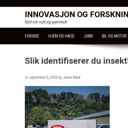
Skip
to
INNOVASJON OG FORSKNI
content
Nytt om nytt og gammelt
FORSIDE
HJEM OG HAGE
JOBB
BIL OG MOTOR
Slik identifiserer du inse
september 5, 2022
by
Jesse Ward