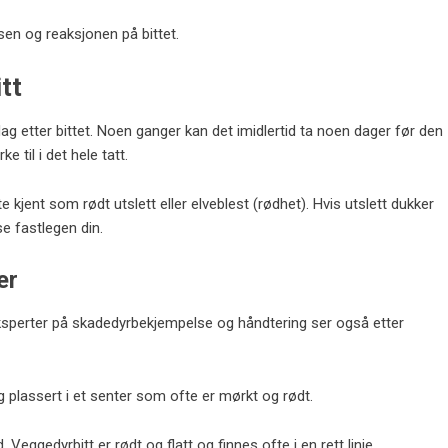
lsen og reaksjonen på bittet.
tt
ag etter bittet. Noen ganger kan det imidlertid ta noen dager før den
rke til i det hele tatt.
kjent som rødt utslett eller elveblest (rødhet). Hvis utslett dukker
 se fastlegen din.
er
 eksperter på skadedyrbekjempelse og håndtering ser også etter
g plassert i et senter som ofte er mørkt og rødt.
Veggedyrbitt er rødt og flatt og finnes ofte i en rett linje.