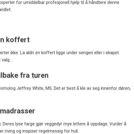
sperter for umiddelbar profesjonell hjelp til å håndtere denne
andlet.
n koffert
ter ikke. La aldri en koffert ligge under sengen eller i skapet.
 valg. .
ilbake fra turen
tomolog Jeffrey White, MS. Det er best å kle av seg innenfor døren,
g madrasser
. Deres lyse farge gjør veggedyr mye lettere å oppdage. Vurder å
er riving og inspiser regelmessig for hull.