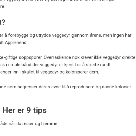
re.
t?
r å forebygge og utrydde veggedyr gjennom årene, men ingen har
kalt Apprehend.
e-giftige soppsporer. Overraskende nok krever ikke veggedyr direkte
k i smale bånd der veggedyr er kjent for å streife rundt.
nger inn i skallet til veggedyr og koloniserer dem.
 – noe som begrenser deres evne til å reprodusere og danne kolonier.
Her er 9 tips
 både når du reiser og hjemme.