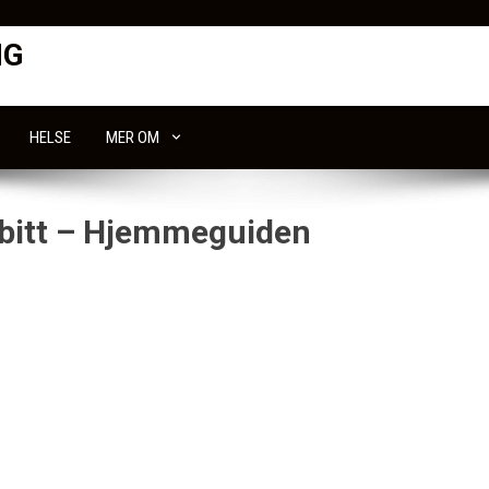
NG
HELSE
MER OM
ktbitt – Hjemmeguiden