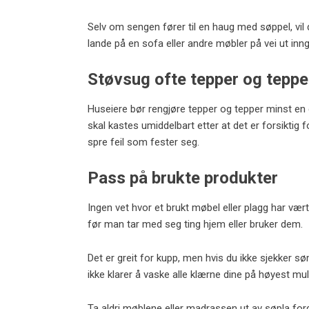
Selv om sengen fører til en haug med søppel, vil d
lande på en sofa eller andre møbler på vei ut in
Støvsug ofte tepper og teppe
Huseiere bør rengjøre tepper og tepper minst en 
skal kastes umiddelbart etter at det er forsiktig 
spre feil som fester seg.
Pass på brukte produkter
Ingen vet hvor et brukt møbel eller plagg har vært
før man tar med seg ting hjem eller bruker dem.
Det er greit for kupp, men hvis du ikke sjekker 
ikke klarer å vaske alle klærne dine på høyest mu
Ta aldri møblene eller madrassen ut av søpla fordi