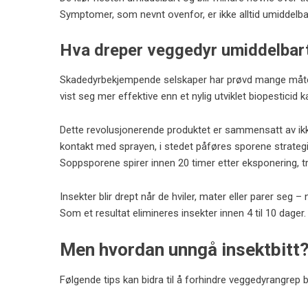
Symptomer, som nevnt ovenfor, er ikke alltid umiddelba
Hva dreper veggedyr umiddelbar
Skadedyrbekjempende selskaper har prøvd mange måte
vist seg mer effektive enn et nylig utviklet biopesticid 
Dette revolusjonerende produktet er sammensatt av ikk
kontakt med sprayen, i stedet påføres sporene strategis
Soppsporene spirer innen 20 timer etter eksponering, tre
Insekter blir drept når de hviler, mater eller parer seg
Som et resultat elimineres insekter innen 4 til 10 dager.
Men hvordan unngå insektbitt? 
Følgende tips kan bidra til å forhindre veggedyrangrep