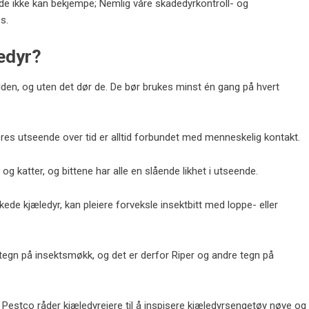
 de ikke kan bekjempe; Nemlig våre skadedyrkontroll- og
s.
edyr?
en, og uten det dør de. De bør brukes minst én gang på hvert
res utseende over tid er alltid forbundet med menneskelig kontakt.
og katter, og bittene har alle en slående likhet i utseende.
skede kjæledyr, kan pleiere forveksle insektbitt med loppe- eller
se tegn på insektsmøkk, og det er derfor
Riper og andre tegn på
Pestco råder kjæledyreiere til å inspisere kjæledyrsengetøy nøye og