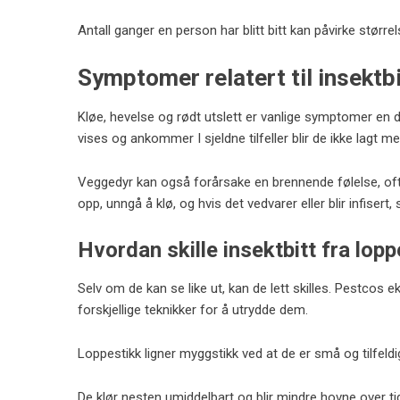
Antall ganger en person har blitt bitt kan påvirke større
Symptomer relatert til insektbi
Kløe, hevelse og rødt utslett er vanlige symptomer en d
vises og ankommer
I sjeldne tilfeller blir de ikke lagt me
Veggedyr kan også forårsake en brennende følelse, ofte 
opp, unngå å klø, og hvis det vedvarer eller blir infisert,
Hvordan skille insektbitt fra lopp
Selv om de kan se like ut, kan de lett skilles. Pestcos
forskjellige teknikker for å utrydde dem.
Loppestikk ligner myggstikk ved at de er små og tilfeldi
De klør nesten umiddelbart og blir mindre hovne over tid. 