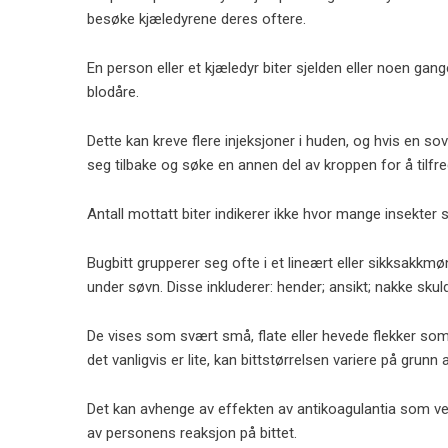
besøke kjæledyrene deres oftere.
En person eller et kjæledyr biter sjelden eller noen g
blodåre.
Dette kan kreve flere injeksjoner i huden, og hvis en s
seg tilbake og søke en annen del av kroppen for å tilfre
Antall mottatt biter indikerer ikke hvor mange insekter
Bugbitt grupperer seg ofte i et lineært eller sikksakkm
under søvn. Disse inkluderer: hender; ansikt; nakke skul
De vises som svært små, flate eller hevede flekker s
det vanligvis er lite, kan bittstørrelsen variere på grunn a
Det kan avhenge av effekten av antikoagulantia som vegg
av personens reaksjon på bittet.