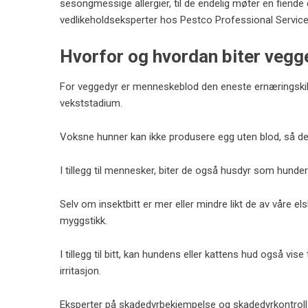
sesongmessige allergier, til de endelig møter en fiende
vedlikeholdseksperter hos Pestco Professional Service
Hvorfor og hvordan biter vegg
For veggedyr er menneskeblod den eneste ernæringskild
vekststadium.
Voksne hunner kan ikke produsere egg uten blod, så de
I tillegg til mennesker, biter de også husdyr som hunder 
Selv om insektbitt er mer eller mindre likt de av våre el
myggstikk.
I tillegg til bitt, kan hundens eller kattens hud også vi
irritasjon.
Eksperter på skadedyrbekjempelse og skadedyrkontroll 