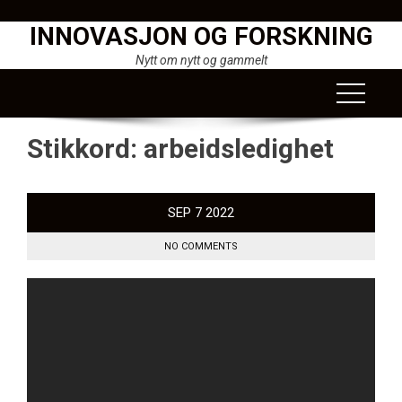
Skip
INNOVASJON OG FORSKNING
to
content
Nytt om nytt og gammelt
Stikkord:
arbeidsledighet
SEP
7
2022
NO COMMENTS