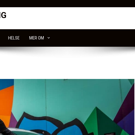
NG
HELSE
MER OM