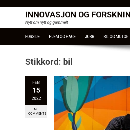
Skip
to
INNOVASJON OG FORSKNI
content
Nytt om nytt og gammelt
FORSIDE
HJEM OG HAGE
JOBB
BIL OG MOTOR
Stikkord:
bil
FEB
15
2022
NO
COMMENTS