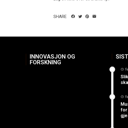
SHARE
INNOVASJON OG
SIS
FORSKNING
f
Sli
ska
f
Mus
for
gje