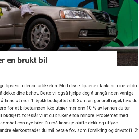
r en brukt bil
lge tipsene i denne artikkelen. Med disse tipsene i tankene dine vil du
 å dekke dine behov. Dette vil også hjelpe deg å unngå noen vanlige
r å finne ut mer. 1: Sjekk budsjettet ditt Som en generell regel, hvis du
 sørg for at bilbetalingen ikke utgjør mer enn 10 % av lønnen du tar
gt budsjett, foreslår vi at du bruker enda mindre. Problemet med
ksomhet enn nye biler. Du må kanskje skifte dekk og utføre
andre eierkostnader du må betale for, som forsikring og drivstoff. 2: