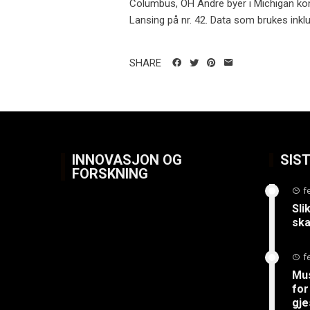
Columbus, OH Andre byer i Michigan kom 
Lansing på nr. 42. Data som brukes inklu.
SHARE
INNOVASJON OG
SIS
FORSKNING
f
Sli
ska
f
Mus
for
gje