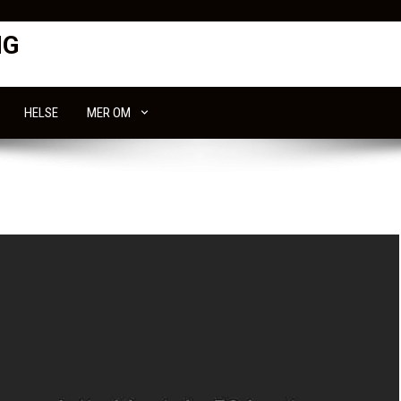
NG
HELSE
MER OM