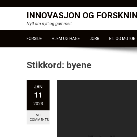
Skip
to
INNOVASJON OG FORSKNI
content
Nytt om nytt og gammelt
FORSIDE
HJEM OG HAGE
JOBB
BIL OG MOTOR
Stikkord:
byene
JAN
11
2023
NO
COMMENTS