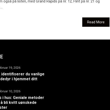
også på listen, med Grand Rapids på nr. 12, Flint på nr. 21 og
..
Read More
TE
ebruar 19, 2026
k identifiserer du vanlige
dedyr i hjemmet ditt
ebruar 10, 2026
 i hus: Geniale metoder
 å bli kvitt uønskede
ster