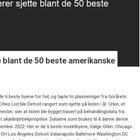
te blant de 50 beste amerikanske
 ti beste byene for feil, og tapte to plasseringer fra fjorårets
ties List ble Detroit rangert som sjette på listen i år. Orkin, et
ester, sier at listen ble bygget basert på behandlingsdata fra
st skadedyrbekjempelse. Dataene som brukes til å danne denne
ovember 2022. Her er de ti beste insektbyene, ifølge Orkin: Chicago
 OH Los Angeles Detroit Indianapolis Baltimore Washington DC