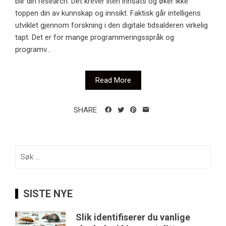
blir din research. Det krever liten innsats og øker ikke
toppen din av kunnskap og innsikt. Faktisk går intelligens
utviklet gjennom forskning i den digitale tidsalderen virkelig
tapt. Det er for mange programmeringsspråk og
programv...
Read More
SHARE
Søk
etter:
SISTE NYE
Slik identifiserer du vanlige