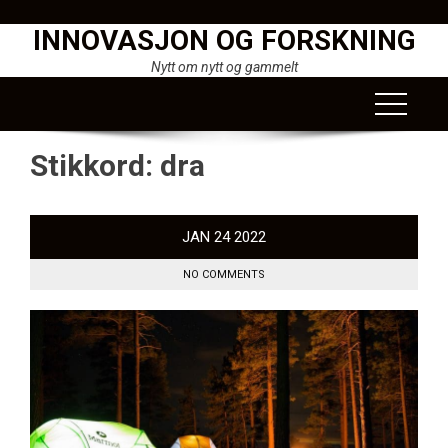
Skip
INNOVASJON OG FORSKNING
to
content
Nytt om nytt og gammelt
Stikkord:
dra
JAN
24
2022
NO COMMENTS