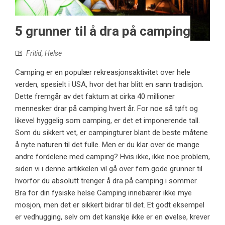
5 grunner til å dra på camping
Fritid
,
Helse
Camping er en populær rekreasjonsaktivitet over hele
verden, spesielt i USA, hvor det har blitt en sann tradisjon.
Dette fremgår av det faktum at cirka 40 millioner
mennesker drar på camping hvert år. For noe så tøft og
likevel hyggelig som camping, er det et imponerende tall.
Som du sikkert vet, er campingturer blant de beste måtene
å nyte naturen til det fulle. Men er du klar over de mange
andre fordelene med camping? Hvis ikke, ikke noe problem,
siden vi i denne artikkelen vil gå over fem gode grunner til
hvorfor du absolutt trenger å dra på camping i sommer.
Bra for din fysiske helse Camping innebærer ikke mye
mosjon, men det er sikkert bidrar til det. Et godt eksempel
er vedhugging, selv om det kanskje ikke er en øvelse, krever