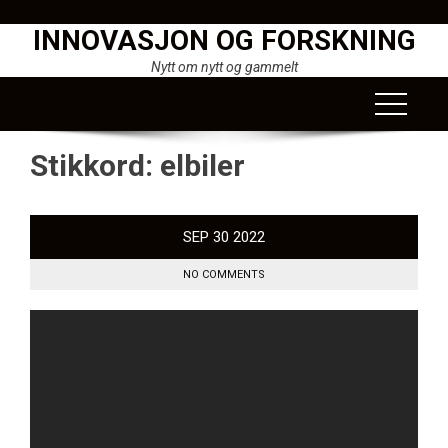
Skip
INNOVASJON OG FORSKNING
to
content
Nytt om nytt og gammelt
Stikkord:
elbiler
SEP
30
2022
NO COMMENTS