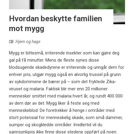
Hvordan beskytte familien
mot mygg
Hjem og hage
Mygg er bittesmå, irriterende insekter som kan gjøre deg
gal på få minutter. Mens de fleste synes disse
blodsugende skadedyrene er irriterende og unngår dem for
enhver pris, utgjør mygg også en alvorlig trussel på grunn
av sykdommene de bærer på – som det fryktede Zika-
viruset og malaria. Faktisk blir mer enn 20 millioner
mennesker smittet med malaria hvert år, og rundt 400 000
av dem dør av det. Mygg liker å feste seg med
menneskeblod. De foretrekker å henge i områder med
stort potensial for menneskelig skade, som små dammer,
sumper og skogkledde områder. Imidlertid vil du
sannsynligvis ikke finne disse stedene oppført på noen