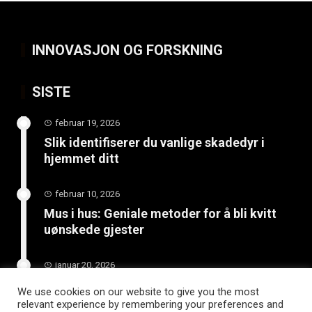
INNOVASJON OG FORSKNING
SISTE
februar 19, 2026
Slik identifiserer du vanlige skadedyr i
hjemmet ditt
februar 10, 2026
Mus i hus: Geniale metoder for å bli kvitt
uønskede gjester
januar 20, 2026
Skjult trussel under hjemmet: Få hjelp med
We use cookies on our website to give you the most
radon før det er for sent
relevant experience by remembering your preferences and