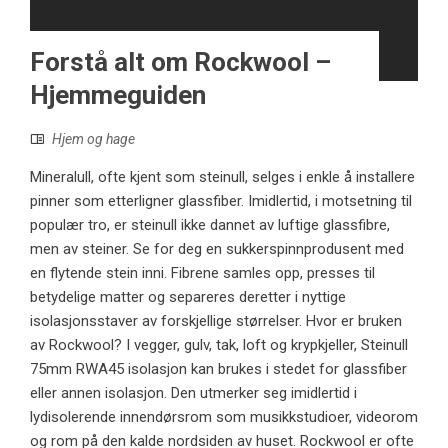
Forstå alt om Rockwool –
Hjemmeguiden
Hjem og hage
Mineralull, ofte kjent som steinull, selges i enkle å installere
pinner som etterligner glassfiber. Imidlertid, i motsetning til
populær tro, er steinull ikke dannet av luftige glassfibre,
men av steiner. Se for deg en sukkerspinnprodusent med
en flytende stein inni. Fibrene samles opp, presses til
betydelige matter og separeres deretter i nyttige
isolasjonsstaver av forskjellige størrelser. Hvor er bruken
av Rockwool? I vegger, gulv, tak, loft og krypkjeller, Steinull
75mm RWA45 isolasjon kan brukes i stedet for glassfiber
eller annen isolasjon. Den utmerker seg imidlertid i
lydisolerende innendørsrom som musikkstudioer, videorom
og rom på den kalde nordsiden av huset. Rockwool er ofte