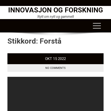
Skip
INNOVASJON OG FORSKNING
to
content
Nytt om nytt og gammelt
Stikkord:
Forstå
OKT
15
2022
NO COMMENTS