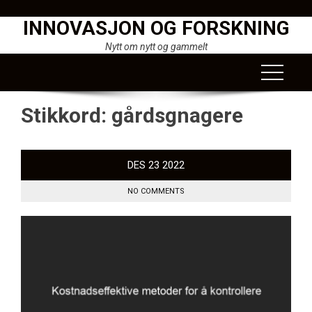
Skip
INNOVASJON OG FORSKNING
to
content
Nytt om nytt og gammelt
Stikkord:
gårdsgnagere
DES
23
2022
NO COMMENTS