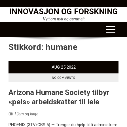
Skip
INNOVASJON OG FORSKNING
to
content
Nytt om nytt og gammelt
Stikkord:
humane
AUG
25
2022
NO COMMENTS
Arizona Humane Society tilbyr
«pels» arbeidskatter til leie
Hjem og hage
PHOENIX (3TV/CBS 5) — Trenger du hjelp til å administrere