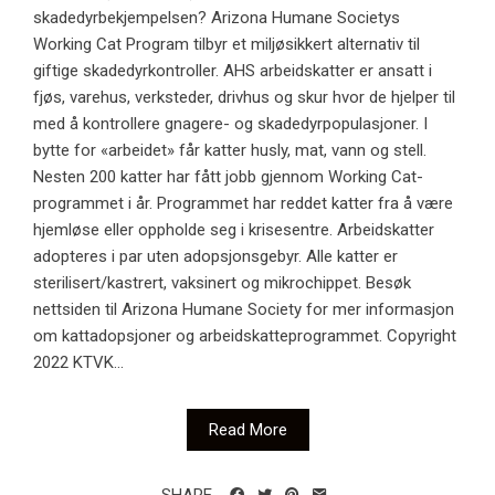
skadedyrbekjempelsen? Arizona Humane Societys
Working Cat Program tilbyr et miljøsikkert alternativ til
giftige skadedyrkontroller. AHS arbeidskatter er ansatt i
fjøs, varehus, verksteder, drivhus og skur hvor de hjelper til
med å kontrollere gnagere- og skadedyrpopulasjoner. I
bytte for «arbeidet» får katter husly, mat, vann og stell.
Nesten 200 katter har fått jobb gjennom Working Cat-
programmet i år. Programmet har reddet katter fra å være
hjemløse eller oppholde seg i krisesentre. Arbeidskatter
adopteres i par uten adopsjonsgebyr. Alle katter er
sterilisert/kastrert, vaksinert og mikrochippet. Besøk
nettsiden til Arizona Humane Society for mer informasjon
om kattadopsjoner og arbeidskatteprogrammet. Copyright
2022 KTVK...
Read More