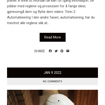
prøver å finne ut hvordan de kan få i gang innovasjon. De
jobber med reglene og prosessen for å fange ideer,
gjennomgå dem og flytte dem videre. Trinn 2:
Automatisering I den andre fasen, automatisering, har du
mestret alle reglene slik at...
Read More
SHARE
JAN
9
2022
NO COMMENTS