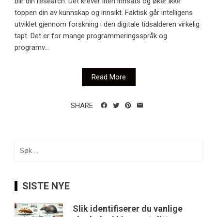
blir din research. Det krever liten innsats og øker ikke
toppen din av kunnskap og innsikt. Faktisk går intelligens
utviklet gjennom forskning i den digitale tidsalderen virkelig
tapt. Det er for mange programmeringsspråk og
programv...
Read More
SHARE
Søk
etter:
SISTE NYE
Slik identifiserer du vanlige