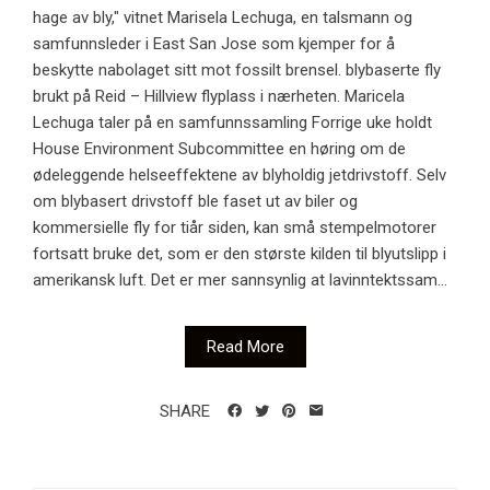
hage av bly," vitnet Marisela Lechuga, en talsmann og
samfunnsleder i East San Jose som kjemper for å
beskytte nabolaget sitt mot fossilt brensel. blybaserte fly
brukt på Reid – Hillview flyplass i nærheten. Maricela
Lechuga taler på en samfunnssamling Forrige uke holdt
House Environment Subcommittee en høring om de
ødeleggende helseeffektene av blyholdig jetdrivstoff. Selv
om blybasert drivstoff ble faset ut av biler og
kommersielle fly for tiår siden, kan små stempelmotorer
fortsatt bruke det, som er den største kilden til blyutslipp i
amerikansk luft. Det er mer sannsynlig at lavinntektssam...
Read More
SHARE