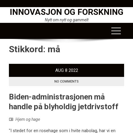
Skip
INNOVASJON OG FORSKNING
to
content
Nytt om nytt og gammelt
Stikkord:
må
AUG
8
2022
NO COMMENTS
Biden-administrasjonen må
handle på blyholdig jetdrivstoff
Hjem og hage
"I stedet for en rosehage som i hvite nabolag, har vi en