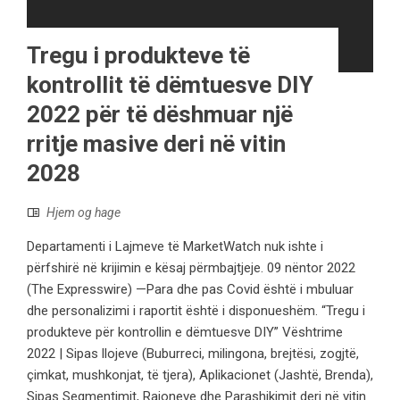
Tregu i produkteve të
kontrollit të dëmtuesve DIY
2022 për të dëshmuar një
rritje masive deri në vitin
2028
Hjem og hage
Departamenti i Lajmeve të MarketWatch nuk ishte i
përfshirë në krijimin e kësaj përmbajtjeje. 09 nëntor 2022
(The Expresswire) —Para dhe pas Covid është i mbuluar
dhe personalizimi i raportit është i disponueshëm. “Tregu i
produkteve për kontrollin e dëmtuesve DIY” Vështrime
2022 | Sipas llojeve (Buburreci, milingona, brejtësi, zogjtë,
çimkat, mushkonjat, të tjera), Aplikacionet (Jashtë, Brenda),
Sipas Segmentimit, Rajoneve dhe Parashikimit deri në vitin