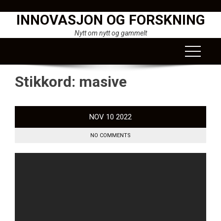
Skip
INNOVASJON OG FORSKNING
to
content
Nytt om nytt og gammelt
Stikkord:
masive
NOV
10
2022
NO COMMENTS