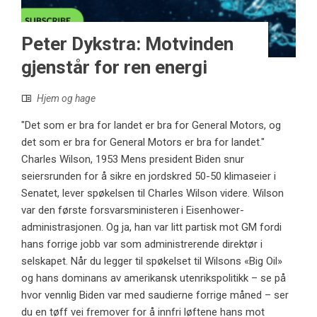
Peter Dykstra: Motvinden
gjenstår for ren energi
Hjem og hage
"Det som er bra for landet er bra for General Motors, og
det som er bra for General Motors er bra for landet."
Charles Wilson, 1953 Mens president Biden snur
seiersrunden for å sikre en jordskred 50-50 klimaseier i
Senatet, lever spøkelsen til Charles Wilson videre. Wilson
var den første forsvarsministeren i Eisenhower-
administrasjonen. Og ja, han var litt partisk mot GM fordi
hans forrige jobb var som administrerende direktør i
selskapet. Når du legger til spøkelset til Wilsons «Big Oil»
og hans dominans av amerikansk utenrikspolitikk – se på
hvor vennlig Biden var med saudierne forrige måned – ser
du en tøff vei fremover for å innfri løftene hans mot