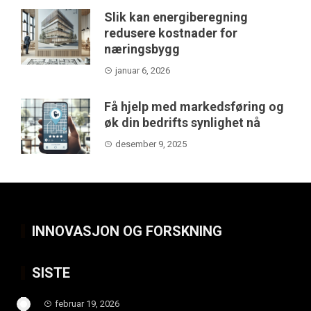
Slik kan energiberegning
redusere kostnader for
næringsbygg
januar 6, 2026
Få hjelp med markedsføring og
øk din bedrifts synlighet nå
desember 9, 2025
INNOVASJON OG FORSKNING
SISTE
februar 19, 2026