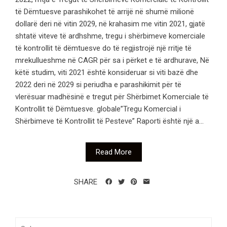
të Dëmtuesve parashikohet të arrijë në shumë milionë
dollarë deri në vitin 2029, në krahasim me vitin 2021, gjatë
shtatë viteve të ardhshme, tregu i shërbimeve komerciale
të kontrollit të dëmtuesve do të regjistrojë një rritje të
mrekullueshme në CAGR për sa i përket e të ardhurave, Në
këtë studim, viti 2021 është konsideruar si viti bazë dhe
2022 deri në 2029 si periudha e parashikimit për të
vlerësuar madhësinë e tregut për Shërbimet Komerciale të
Kontrollit të Dëmtuesve. globale”Tregu Komercial i
Shërbimeve të Kontrollit të Pesteve” Raporti është një a...
Read More
SHARE
Søk