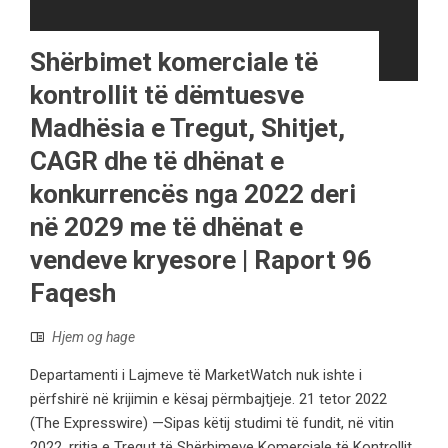
Shërbimet komerciale të
kontrollit të dëmtuesve
Madhësia e Tregut, Shitjet,
CAGR dhe të dhënat e
konkurrencës nga 2022 deri
në 2029 me të dhënat e
vendeve kryesore | Raport 96
Faqesh
Hjem og hage
Departamenti i Lajmeve të MarketWatch nuk ishte i
përfshirë në krijimin e kësaj përmbajtjeje. 21 tetor 2022
(The Expresswire) —Sipas këtij studimi të fundit, në vitin
2022, rritja e Tregut të Shërbimeve Komerciale të Kontrollit