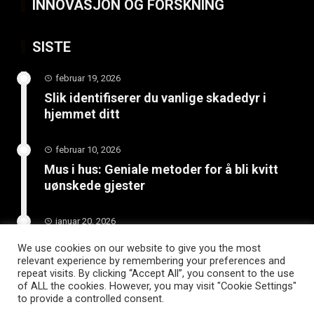
INNOVASJON OG FORSKNING
SISTE
februar 19, 2026
Slik identifiserer du vanlige skadedyr i
hjemmet ditt
februar 10, 2026
Mus i hus: Geniale metoder for å bli kvitt
uønskede gjester
januar 20, 2026
Skjult trussel under hjemmet: Få hjelp med
We use cookies on our website to give you the most
radon før det er for sent
relevant experience by remembering your preferences and
repeat visits. By clicking “Accept All”, you consent to the use
of ALL the cookies. However, you may visit "Cookie Settings"
to provide a controlled consent.