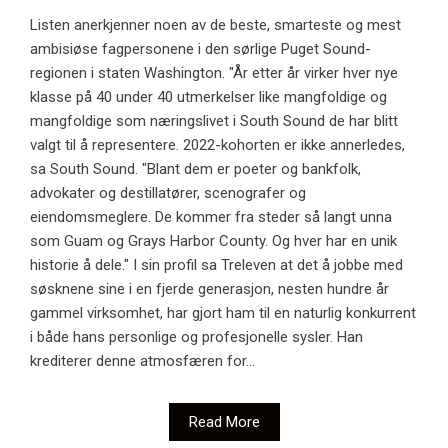
Listen anerkjenner noen av de beste, smarteste og mest
ambisiøse fagpersonene i den sørlige Puget Sound-
regionen i staten Washington. "År etter år virker hver nye
klasse på 40 under 40 utmerkelser like mangfoldige og
mangfoldige som næringslivet i South Sound de har blitt
valgt til å representere. 2022-kohorten er ikke annerledes,
sa South Sound. "Blant dem er poeter og bankfolk,
advokater og destillatører, scenografer og
eiendomsmeglere. De kommer fra steder så langt unna
som Guam og Grays Harbor County. Og hver har en unik
historie å dele." I sin profil sa Treleven at det å jobbe med
søsknene sine i en fjerde generasjon, nesten hundre år
gammel virksomhet, har gjort ham til en naturlig konkurrent
i både hans personlige og profesjonelle sysler. Han
krediterer denne atmosfæren for...
Read More