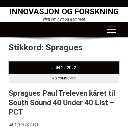
Skip
INNOVASJON OG FORSKNING
to
content
Nytt om nytt og gammelt
Stikkord:
Spragues
JUN
22
2022
NO COMMENTS
Spragues Paul Treleven kåret til
South Sound 40 Under 40 List –
PCT
Hjem og hage