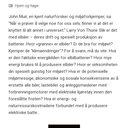
Hjem og hage
John Muir, en kjent naturforsker og miljøforkjemper, sa:
"Når vi prøver å velge noe for oss selv, finner vi at det er
knyttet til alt annet i universet." Larry Von Thune Slik er det
med elbiler – deres drift og spesielt produksjon av
batterier. Hvor «grønne» er elbiler? Er de bra for miljøet?
Kjemper de "klimaendringer"? For å svare, må du vite: Hva
er den faktiske energikilden for elbilbatterier? Hvor mye
energi brukes til å produsere elbiler? Hvor er virksomheten
din spesielt gunstig for miljøet? Hva er de potensielle
miljømessige, økonomiske og sosiale konsekvensene av å
erstatte alle biler, lastebiler og anleggsmaskiner med
forbrenningsmotorer med elektriske kjøretøy innen den
foreslåtte fristen? Hva er energi- og
naturressurskostnadene forbundet med å produsere
elektriske batte...