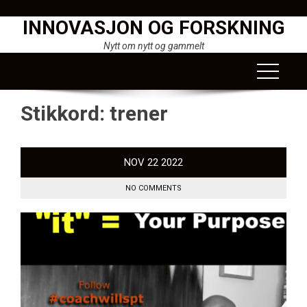
Skip
INNOVASJON OG FORSKNING
to
content
Nytt om nytt og gammelt
Stikkord:
trener
NOV
22
2022
NO COMMENTS