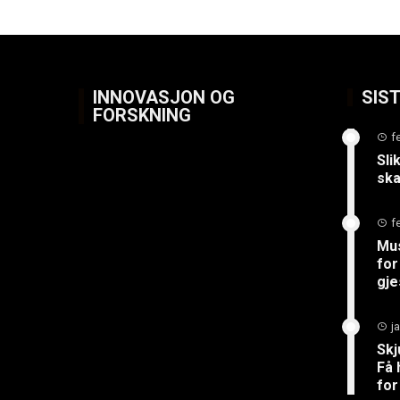
INNOVASJON OG
SIS
FORSKNING
f
Sli
ska
f
Mus
for
gje
j
Skj
Få 
for