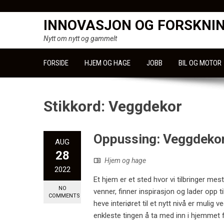
Skip
to
INNOVASJON OG FORSKNI
content
Nytt om nytt og gammelt
FORSIDE
HJEM OG HAGE
JOBB
BIL OG MOTOR
Stikkord:
Veggdekor
Oppussing: Veggdekor
AUG
28
Hjem og hage
2022
Et hjem er et sted hvor vi tilbringer mes
NO
venner, finner inspirasjon og lader opp ti
COMMENTS
heve interiøret til et nytt nivå er mulig 
enkleste tingen å ta med inn i hjemmet for