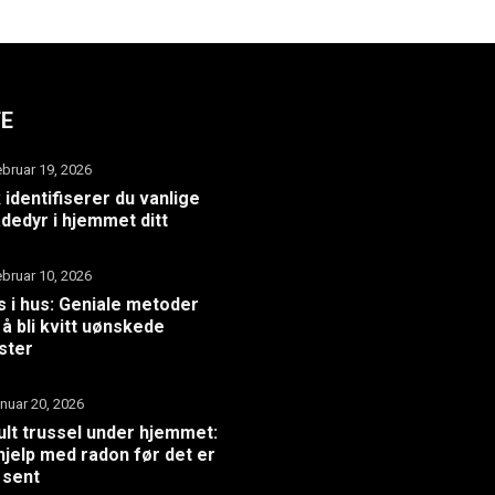
TE
ebruar 19, 2026
k identifiserer du vanlige
dedyr i hjemmet ditt
ebruar 10, 2026
 i hus: Geniale metoder
 å bli kvitt uønskede
ster
anuar 20, 2026
ult trussel under hjemmet:
hjelp med radon før det er
 sent