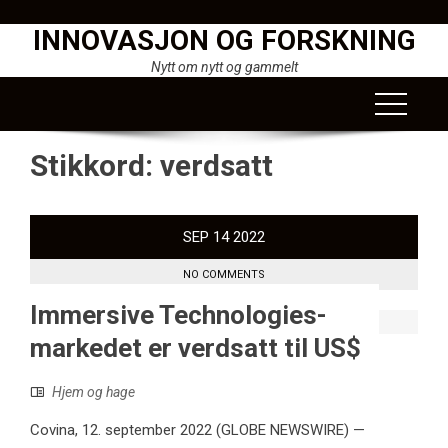
Skip
INNOVASJON OG FORSKNING
to
content
Nytt om nytt og gammelt
Stikkord:
verdsatt
SEP
14
2022
NO COMMENTS
Immersive Technologies-
markedet er verdsatt til US$
Hjem og hage
Covina, 12. september 2022 (GLOBE NEWSWIRE) —