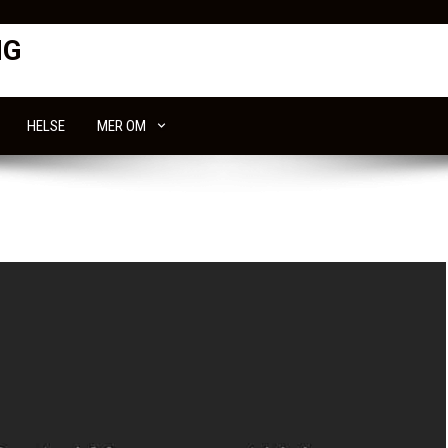
NG
HELSE
MER OM