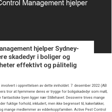
Management hjelper Sydney-
re skadedyr i boliger og
ter effektivt og pålitelig
nvolvert i opprettelsen av dette innholdet. 7. desember 2022 (AB
rs tror at hjemmene deres er trygge for boligskadedyr som møll,
ne fantastiske byen ligger nær Stillehavet. Dessverre trives mange
r fuktige forhold, inkludert, men ikke begrenset til, kakerlakker,
ein og mange medlemmer av edderkoppfamilien. Active Pest Control