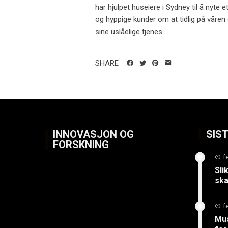
har hjulpet huseiere i Sydney til å nyte e
og hyppige kunder om at tidlig på våren 
sine uslåelige tjenes...
SHARE
INNOVASJON OG
SIS
FORSKNING
f
Sli
ska
f
Mus