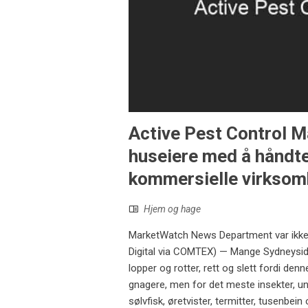
Active Pest Control 
huseiere med å håndte
kommersielle virksomhe
Hjem og hage
MarketWatch News Department var ikke i
Digital via COMTEX) — Mange Sydneyside
lopper og rotter, rett og slett fordi den
gnagere, men for det meste insekter, unde
sølvfisk, øretvister, termitter, tusenb