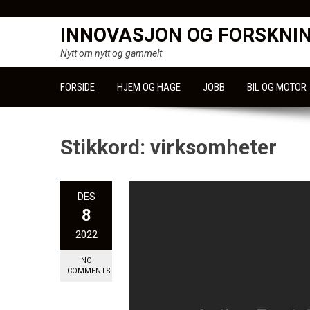
Skip
to
INNOVASJON OG FORSKNI
content
Nytt om nytt og gammelt
FORSIDE
HJEM OG HAGE
JOBB
BIL OG MOTOR
Stikkord:
virksomheter
DES
8
2022
NO
COMMENTS