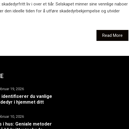
t skadedyrfritt liv i over et tiår. Selskapet minner sine vennlige naboer
er den ideelle tiden for å utføre skadedyrbekjempelse og utvider
Read More
TE
ebruar 19, 2026
k identifiserer du vanlige
dedyr i hjemmet ditt
ebruar 10, 2026
 i hus: Geniale metoder