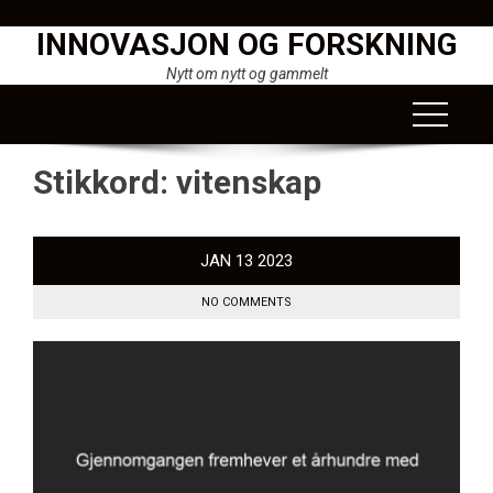
Skip
INNOVASJON OG FORSKNING
to
content
Nytt om nytt og gammelt
Stikkord:
vitenskap
JAN
13
2023
NO COMMENTS