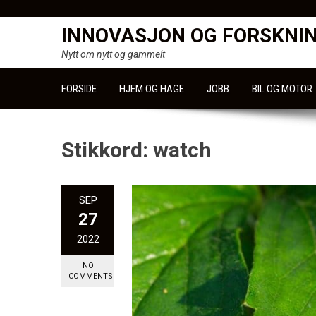
Skip
to
INNOVASJON OG FORSKNI
content
Nytt om nytt og gammelt
FORSIDE
HJEM OG HAGE
JOBB
BIL OG MOTOR
Stikkord:
watch
SEP
27
2022
NO
COMMENTS