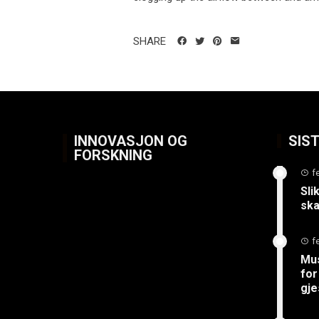
SHARE
INNOVASJON OG
SIS
FORSKNING
f
Sli
ska
f
Mus
for
gje