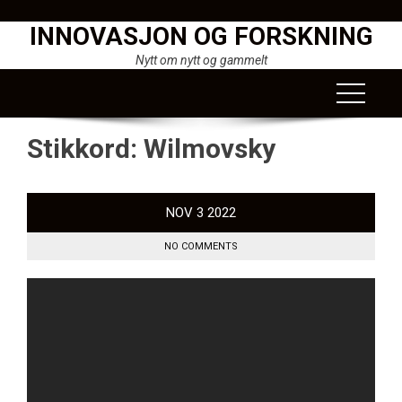
Skip
INNOVASJON OG FORSKNING
to
content
Nytt om nytt og gammelt
Stikkord:
Wilmovsky
NOV
3
2022
NO COMMENTS