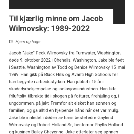
Til kjærlig minne om Jacob
Wilmovsky: 1989-2022
Hjem og hage
Jacob “Jake” Peck Wilmovsky fra Tumwater, Washington,
døde 9. oktober 2022 i Chehalis, Washington. Jake ble født
i Seattle, Washington av Todd og Denice Wilmovsky 15. mai
1989. Han gikk på Black Hills og Avanti High Schools før
han begynte i arbeidsstyrken. Han jobbet i 15 år i
skadedyrbekjempelse og isolasjonsindustrien. Han likte
friluftsliv, tilbrakte tid i skogen på fotturer, firehjuling og, i
ungdommen, på jakt. Fremfor alt elsket han sønnen og
familien, og ga alltid en hjelpende hånd når det var mulig.
Jake ble innledet i døden av hans bestefedre Gaylend
Wilmovsky og Robert Holland Sr., bestemor Phyllis Holland
og kusinen Bailey Cheyenne. Jake etterlater seg sønnen