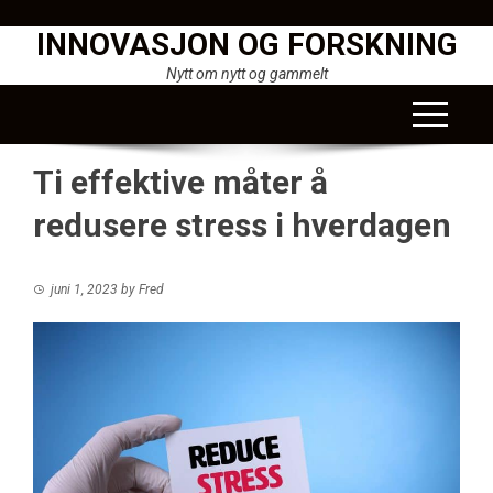
Skip
INNOVASJON OG FORSKNING
to
content
Nytt om nytt og gammelt
Ti effektive måter å
redusere stress i hverdagen
juni 1, 2023
by
Fred