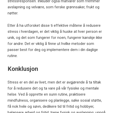
stressresponsen. Inkluder også matvarer som fremmer
avslapning og velvære, som ferske grønnsaker, frukt og
nøtter.
Etter å ha utforsket disse ti effektive måtene å redusere
stress i hverdagen, er det viktig å huske at hver person er
unik, og det som fungerer for noen, fungerer kanskje ikke
for andre. Det er viktig å finne ut hvilke metoder som
passer best for deg og implementere dem i din daglige
rutine.
Konklusjon
Stress er en del av livet, men det er avgjørende å ta tiltak
for å redusere det og ta vare på vår fysiske og mentale
helse. Ved å opprette en sunn rutine, praktisere
mindfulness, organisere og planlegge, søke sosial støtte,
få nok hvile og søvn, dedikere tid til fritid og hobbyer,
balansere arbeid og fritid, trene fysisk og avslapning, unngå