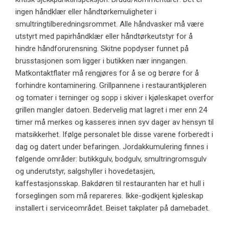
ingen håndklær eller håndtørkemuligheter i
smultringtilberedningsrommet. Alle håndvasker må være
utstyrt med papirhåndklær eller håndtørkeutstyr for å
hindre håndforurensning. Skitne popdyser funnet på
brusstasjonen som ligger i butikken nær inngangen.
Matkontaktflater må rengjøres for å se og berøre for å
forhindre kontaminering. Grillpannene i restaurantkjøleren
og tomater i terninger og sopp i skiver i kjøleskapet overfor
grillen mangler datoen. Bedervelig mat lagret i mer enn 24
timer må merkes og kasseres innen syv dager av hensyn til
matsikkerhet. Ifølge personalet ble disse varene forberedt i
dag og datert under befaringen. Jordakkumulering finnes i
følgende områder: butikkgulv, bodgulv, smultringromsgulv
og underutstyr, salgshyller i hovedetasjen,
kaffestasjonsskap. Bakdøren til restauranten har et hull i
forseglingen som må repareres. Ikke-godkjent kjøleskap
installert i serviceområdet. Beiset takplater på damebadet.