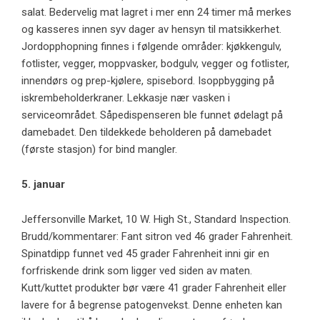
salat. Bedervelig mat lagret i mer enn 24 timer må merkes
og kasseres innen syv dager av hensyn til matsikkerhet.
Jordopphopning finnes i følgende områder: kjøkkengulv,
fotlister, vegger, moppvasker, bodgulv, vegger og fotlister,
innendørs og prep-kjølere, spisebord. Isoppbygging på
iskrembeholderkraner. Lekkasje nær vasken i
serviceområdet. Såpedispenseren ble funnet ødelagt på
damebadet. Den tildekkede beholderen på damebadet
(første stasjon) for bind mangler.
5. januar
Jeffersonville Market, 10 W. High St., Standard Inspection.
Brudd/kommentarer: Fant sitron ved 46 grader Fahrenheit.
Spinatdipp funnet ved 45 grader Fahrenheit inni gir en
forfriskende drink som ligger ved siden av maten.
Kutt/kuttet produkter bør være 41 grader Fahrenheit eller
lavere for å begrense patogenvekst. Denne enheten kan