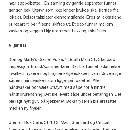
nær søppelbøtte. . En samling av gamle apparater funnet i
gangen bak. Utstyr som ikke lenger brukes skal fjernes fra
lokalet. Beiset takplater gjennomgående. Etter at lekkasjene
er reparert, bør flisene skiftes ut. Et gap funnet mellom
vasken og veggen i kjøttrommet. Lukking anbefales.
6. januar
Don og Marty’s Corner Pizza, 1 South Main St., Standard
inspeksjon. Brudd/kommentarer: Det ble funnet isdannelse
i walk-in fryseren og Frigidaire-kjøleskapet. Den nødvendige
såpen i håndvasken som ligger på toalettet. Alle
håndvasker bør være utstyrt med såpe for å hindre
håndforurensning. Det ble levert såpe under befaringen. Det
ble lagt nytt gulv på kjøkkenet. Boksfryseren ble erstattet
med en ny fryser.
Utenfor Box Cafe, St. 10 S. Main, Standard og Critical
Checkpoint Inspection. Overtredelser/merknader: Det ble