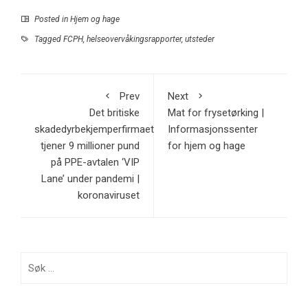
Posted in
Hjem og hage
Tagged
FCPH
,
helseovervåkingsrapporter
,
utsteder
Prev
Next
Det britiske
Mat for frysetørking |
skadedyrbekjemperfirmaet
Informasjonssenter
tjener 9 millioner pund
for hjem og hage
på PPE-avtalen ‘VIP
Lane’ under pandemi |
koronaviruset
Søk
etter: