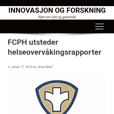
Skip
INNOVASJON OG FORSKNING
to
content
Nytt om nytt og gammelt
FCPH utsteder
helseovervåkingsrapporter
januar 17, 2023
by
Jesse Ward