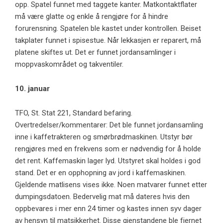
opp. Spatel funnet med taggete kanter. Matkontaktflater
må være glatte og enkle å rengjøre for å hindre
forurensning. Spatelen ble kastet under kontrollen. Beiset
takplater funnet i spisestue. Når lekkasjen er reparert, må
platene skiftes ut. Det er funnet jordansamlinger i
moppvaskområdet og takventiler.
10. januar
TFO, St. Stat 221, Standard befaring.
Overtredelser/kommentarer: Det ble funnet jordansamling
inne i kaffetrakteren og smørbrødmaskinen. Utstyr bør
rengjøres med en frekvens som er nødvendig for å holde
det rent. Kaffemaskin lager lyd. Utstyret skal holdes i god
stand. Det er en opphopning av jord i kaffemaskinen.
Gjeldende matlisens vises ikke. Noen matvarer funnet etter
dumpingsdatoen. Bedervelig mat må dateres hvis den
oppbevares i mer enn 24 timer og kastes innen syv dager
av hensyn til matsikkerhet. Disse gjenstandene ble fjernet