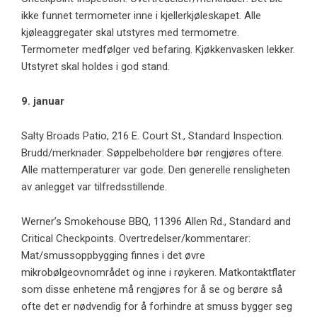
ikke funnet termometer inne i kjellerkjøleskapet. Alle
kjøleaggregater skal utstyres med termometre.
Termometer medfølger ved befaring. Kjøkkenvasken lekker.
Utstyret skal holdes i god stand.
9. januar
Salty Broads Patio, 216 E. Court St., Standard Inspection.
Brudd/merknader: Søppelbeholdere bør rengjøres oftere.
Alle mattemperaturer var gode. Den generelle rensligheten
av anlegget var tilfredsstillende.
Werner’s Smokehouse BBQ, 11396 Allen Rd., Standard and
Critical Checkpoints. Overtredelser/kommentarer:
Mat/smussoppbygging finnes i det øvre
mikrobølgeovnområdet og inne i røykeren. Matkontaktflater
som disse enhetene må rengjøres for å se og berøre så
ofte det er nødvendig for å forhindre at smuss bygger seg