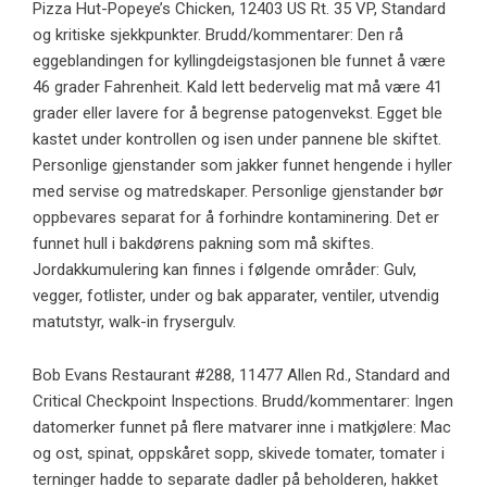
Pizza Hut-Popeye’s Chicken, 12403 US Rt. 35 VP, Standard
og kritiske sjekkpunkter. Brudd/kommentarer: Den rå
eggeblandingen for kyllingdeigstasjonen ble funnet å være
46 grader Fahrenheit. Kald lett bedervelig mat må være 41
grader eller lavere for å begrense patogenvekst. Egget ble
kastet under kontrollen og isen under pannene ble skiftet.
Personlige gjenstander som jakker funnet hengende i hyller
med servise og matredskaper. Personlige gjenstander bør
oppbevares separat for å forhindre kontaminering. Det er
funnet hull i bakdørens pakning som må skiftes.
Jordakkumulering kan finnes i følgende områder: Gulv,
vegger, fotlister, under og bak apparater, ventiler, utvendig
matutstyr, walk-in frysergulv.
Bob Evans Restaurant #288, 11477 Allen Rd., Standard and
Critical Checkpoint Inspections. Brudd/kommentarer: Ingen
datomerker funnet på flere matvarer inne i matkjølere: Mac
og ost, spinat, oppskåret sopp, skivede tomater, tomater i
terninger hadde to separate dadler på beholderen, hakket