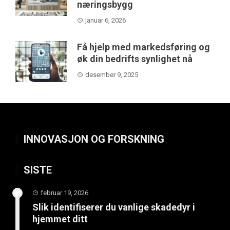
næringsbygg
januar 6, 2026
Få hjelp med markedsføring og
øk din bedrifts synlighet nå
desember 9, 2025
INNOVASJON OG FORSKNING
SISTE
februar 19, 2026
Slik identifiserer du vanlige skadedyr i
hjemmet ditt