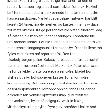
ikke brukes til å lagre bedervelige matvarer før den er
reparert, inspisert og ansett som sikker for bruk. Hakket
biff funnet uten dadler og kvernede tomater funnet etter
kasseringsdatoen. Når lett bedervelige matvarer har blitt
lagret i 24 timer, må de merkes og kastes innen syv dager
for matsikkerhet. Ifølge personalet ble biffen tilberedt i dag
så datoen ble markert under befaringen. Tomatene ble
umiddelbart kastet. Det ble funnet hull i bakdøren, som var
et potensielt inngangspunkt for skadedyr. Disse hullene må
fylles eller døren må repareres/skiftes for
skadedyrbekjempelse. Boksåpnerbladet ble funnet rustet
sammen med området rundt. Matkontaktflater skal være
fri for defekter, glatte og enkle å rengjøre. Bladet bør
skiftes ut eller boksåpneren kastes for å forhindre
kontaminering. Det finnes ingen teststrimler for kjemiske
desinfeksjonsmidler. Jordopphopning finnes i følgende
områder: tak, ventiler, kjøttromsskap, gulv, fotlister,
oppvaskplass, hyller på salgsgulv, walk-in kjøler,
viftebeskyttere og hyller, frysegulv, området i bakre bod