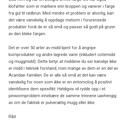
kloføtter som er mørkere enn kroppen og varierer i farge
fra gul til rødbrun. Med mindre et problem er alvorlig, kan
det være vanskelig å oppdage melorm i forurensede
produkter fordi de er så små og passer så godt på grunn
av den bleke fargen.
Det er over 50 arter av midd kjent for å angripe
kornprodukter og andre lagrede varer (inkludert ostemidd
og muggmidd). Dette betyr at middene du ser kanskje ikke
er midd i teknisk forstand, men mange av dem er en del av
Acaridae-familien.
De er alle så små at det kan være
vanskelig for noen som ikke er en entomolog å positivt
identifisere dem spesifikt. Heldigvis vil rydde opp i et
pinwormproblem innebære de samme trinnene uavhengig
av om de faktisk er pulveraktig mugg eller ikke.
Råd