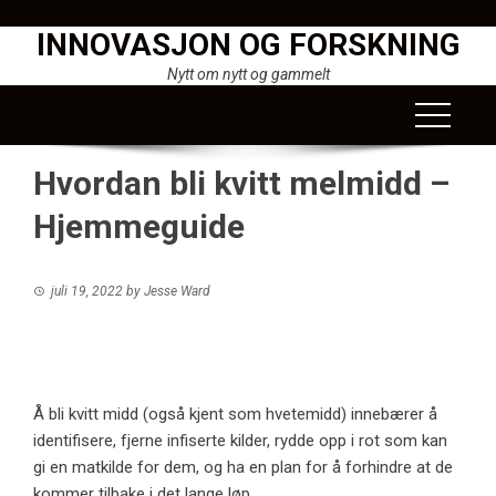
Skip
INNOVASJON OG FORSKNING
to
content
Nytt om nytt og gammelt
Hvordan bli kvitt melmidd –
Hjemmeguide
juli 19, 2022
by
Jesse Ward
Å bli kvitt midd (også kjent som hvetemidd) innebærer å
identifisere, fjerne infiserte kilder, rydde opp i rot som kan
gi en matkilde for dem, og ha en plan for å forhindre at de
kommer tilbake i det lange løp.