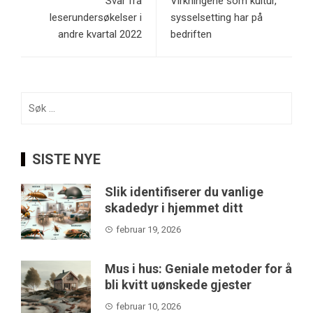
Svar fra
Virkningene som kultur,
leserundersøkelser i
sysselsetting har på
andre kvartal 2022
bedriften
Søk
etter:
SISTE NYE
Slik identifiserer du vanlige
skadedyr i hjemmet ditt
februar 19, 2026
Mus i hus: Geniale metoder for å
bli kvitt uønskede gjester
februar 10, 2026