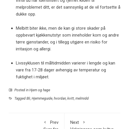
Inntil du har identifisert og fjernet kilden til
melproblemet ditt, er det sannsynlig at de vil fortsette å
dukke opp.
Melbitt biter ikke, men de kan gi store skader på
oppbevart kjøkkenutstyr som inneholder korn og andre
tørre gjenstander, og i tillegg utgjøre en risiko for
irritasjon og allergi.
Livssyklusen til måltidmidden varierer i lengde og kan
vare fra 17-28 dager avhengig av temperatur og
fuktighet i miljøet.
Posted in
Hjem og hage
Tagged
Bli
,
Hjemmeguide
,
hvordan
,
kvitt
,
melmidd
Prev
Next