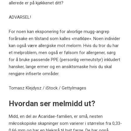
allerede er på kjøkkenet ditt?
ADVARSEL!
For noen kan eksponering for alvorlige mugg-angrep
forårsake en tilstand som kalles «matkløe». Noen individer
kan også være allergiske mot melorm. Hvis du tror du har
et melproblem, men også er følsom for allergener, sørg
for å bruke passende PPE (personlig verneutstyr) inkludert
hansker, lange ermer og en ansiktsmaske hvis du skal
rengjøre infiserte områder.
Tomasz Klejdysz / iStock / GettyImages
Hvordan ser melmidd ut?
Midd, en del av Acaridae-familien, er små, nesten
mikroskopiske skapninger som varierer i størrelse fra 0,33-
0,66 mm og har en blekgrå til hvit farge. De har også