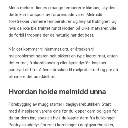
Mens melorm finnes i mange tempererte klimaer, skyldes
dette kun transport av forurensede varer.
Melmidd
foretrekker varmere temperaturer og høy luftfuktighet, og
hvis de ikke ble fraktet rundt kloden på ulike matvarer, ville
de forbli i tropene der de naturlig har det best.
Når det kommer til hjemmet ditt, er årsaken til
melproblemet nesten helt sikkert en type lagret mat, enten
det er mel, frokostblanding eller kjæledyrfôr. Inspiser
pantryet ditt for å finne årsaken til melproblemet og prøv å
eliminere det umiddelbart.
Hvordan holde melmidd unna
Forebygging av mugg starter i dagligvarebutikken. Start
med å inspisere varene dine før du kjøper dem og igjen før
du tar dem inn, spesielt hvis du kjøpte dem fra bulkbinger.
Pantry-skadedyr florerer i kornbinger i dagligvarebutikker,