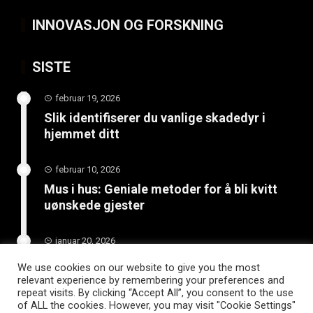
INNOVASJON OG FORSKNING
SISTE
februar 19, 2026
Slik identifiserer du vanlige skadedyr i
hjemmet ditt
februar 10, 2026
Mus i hus: Geniale metoder for å bli kvitt
uønskede gjester
januar 20, 2026
Skjult trussel under hjemmet: Få hjelp med
We use cookies on our website to give you the most
radon før det er for sent
relevant experience by remembering your preferences and
repeat visits. By clicking “Accept All”, you consent to the use
of ALL the cookies. However, you may visit "Cookie Settings"