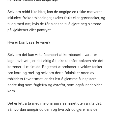
Selv om midd ikke biter, kan de angripe en rekke matvarer,
inkludert frokostblandinger, tørket frukt eller grønnsaker, og
til og med ost, hvis de får sjansen til å gjøre seg hjemme
på kjøkkenet eller pantryet.
Hva er kornbaserte varer?
Selv om det kan virke åpenbart at kornbaserte varer er
laget av hvete, er det viktig å tenke utenfor boksen når det
kommer til melmidd. Begrepet «kornbasert» vekker tanker
om korn og mel, og selv om dette faktisk er noen av
måltidets favorittmat, er det lett å glemme å inspisere
andre ting som fuglefrø og dyrefôr, som også inneholder
korn.
Det er lett å ta med melorm inn i hjemmet uten å vite det,
så hvordan unngår du dem og hva bør du gjøre hvis de