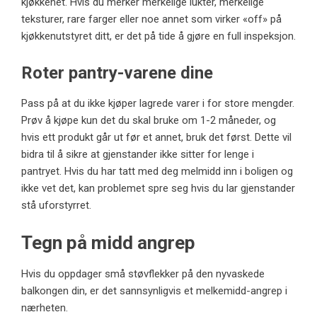
kjøkkenet. Hvis du merker merkelige lukter, merkelige
teksturer, rare farger eller noe annet som virker «off» på
kjøkkenutstyret ditt, er det på tide å gjøre en full inspeksjon.
Roter pantry-varene dine
Pass på at du ikke kjøper lagrede varer i for store mengder.
Prøv å kjøpe kun det du skal bruke om 1-2 måneder, og
hvis ett produkt går ut før et annet, bruk det først. Dette vil
bidra til å sikre at gjenstander ikke sitter for lenge i
pantryet. Hvis du har tatt med deg melmidd inn i boligen og
ikke vet det, kan problemet spre seg hvis du lar gjenstander
stå uforstyrret.
Tegn på midd angrep
Hvis du oppdager små støvflekker på den nyvaskede
balkongen din, er det sannsynligvis et melkemidd-angrep i
nærheten.