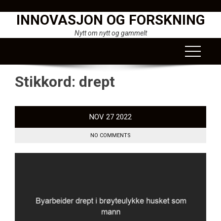
Skip
INNOVASJON OG FORSKNING
to
content
Nytt om nytt og gammelt
Stikkord:
drept
NOV
27
2022
NO COMMENTS