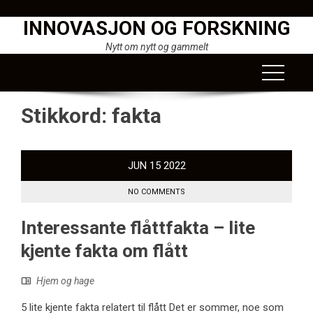
Skip
INNOVASJON OG FORSKNING
to
content
Nytt om nytt og gammelt
Stikkord:
fakta
JUN
15
2022
NO COMMENTS
Interessante flåttfakta – lite
kjente fakta om flått
Hjem og hage
5 lite kjente fakta relatert til flått Det er sommer, noe som