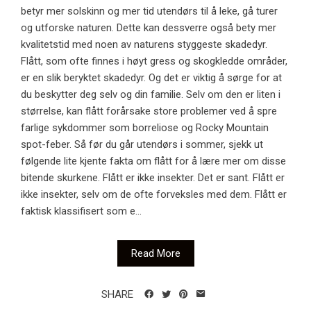
betyr mer solskinn og mer tid utendørs til å leke, gå turer
og utforske naturen. Dette kan dessverre også bety mer
kvalitetstid med noen av naturens styggeste skadedyr.
Flått, som ofte finnes i høyt gress og skogkledde områder,
er en slik beryktet skadedyr. Og det er viktig å sørge for at
du beskytter deg selv og din familie. Selv om den er liten i
størrelse, kan flått forårsake store problemer ved å spre
farlige sykdommer som borreliose og Rocky Mountain
spot-feber. Så før du går utendørs i sommer, sjekk ut
følgende lite kjente fakta om flått for å lære mer om disse
bitende skurkene. Flått er ikke insekter. Det er sant. Flått er
ikke insekter, selv om de ofte forveksles med dem. Flått er
faktisk klassifisert som e...
Read More
SHARE