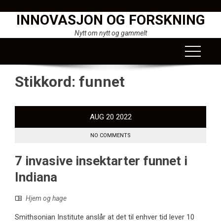
Skip
INNOVASJON OG FORSKNING
to
content
Nytt om nytt og gammelt
Stikkord:
funnet
AUG
20
2022
NO COMMENTS
7 invasive insektarter funnet i
Indiana
Hjem og hage
Smithsonian Institute anslår at det til enhver tid lever 10