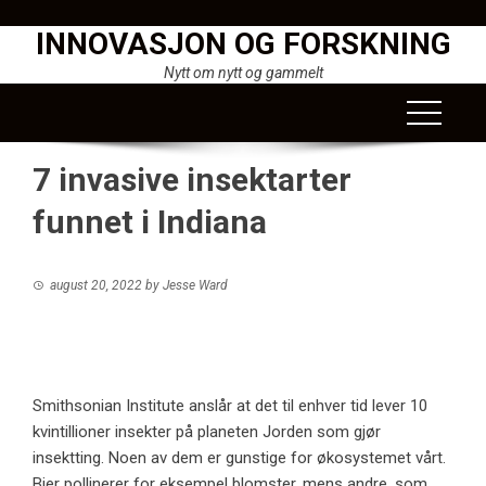
Skip
INNOVASJON OG FORSKNING
to
content
Nytt om nytt og gammelt
7 invasive insektarter
funnet i Indiana
august 20, 2022
by
Jesse Ward
Smithsonian Institute anslår at det til enhver tid lever 10
kvintillioner insekter på planeten Jorden som gjør
insektting. Noen av dem er gunstige for økosystemet vårt.
Bier pollinerer for eksempel blomster, mens andre, som