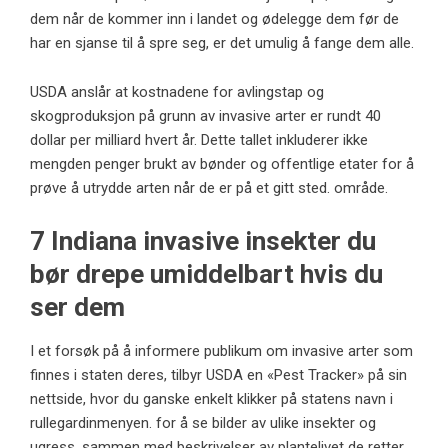
dem når de kommer inn i landet og ødelegge dem før de
har en sjanse til å spre seg, er det umulig å fange dem alle.
USDA anslår at kostnadene for avlingstap og
skogproduksjon på grunn av invasive arter er rundt 40
dollar per milliard hvert år. Dette tallet inkluderer ikke
mengden penger brukt av bønder og offentlige etater for å
prøve å utrydde arten når de er på et gitt sted. område.
7 Indiana invasive insekter du
bør drepe umiddelbart hvis du
ser dem
I et forsøk på å informere publikum om invasive arter som
finnes i staten deres, tilbyr USDA en «Pest Tracker» på sin
nettside, hvor du ganske enkelt klikker på statens navn i
rullegardinmenyen. for å se bilder av ulike insekter og
ugress, sammen med beskrivelser av plantelivet de retter