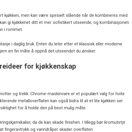
hvert kjøkken, men kan være spesielt slående når de kombineres med
kan gi kjøkkenet ditt et mer sofistikert utseende, og kombinasjonen
nn i rommet.
slitasje i daglig bruk. Enten du leter etter et klassisk eller moderne
 jern en fin måte å oppnå det utseendet du ønsker.
reideer for kjøkkenskap
knotter og trekk. Chrome-maskinvare er et populært valg for hvite
terende metalloverflaten kan også bidra til at et lite kjøkken ser
rsiktighet for å holde den på best mulig måte.
ringskjemikalier, da de kan skade finishen. I tillegg bør kromutstyr
at fingeravtrykk og vanndråper skader overflaten.