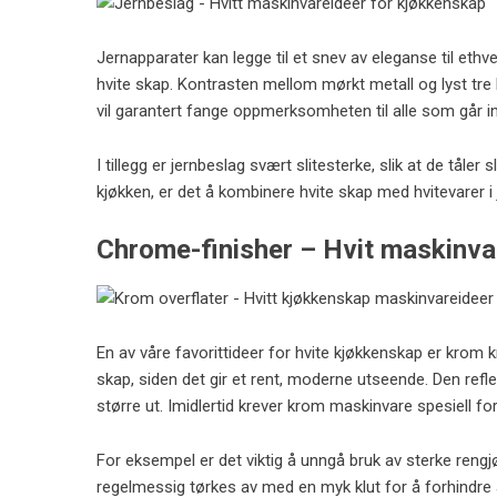
Jernapparater kan legge til et snev av eleganse til et
hvite skap. Kontrasten mellom mørkt metall og lyst tre 
vil garantert fange oppmerksomheten til alle som går i
I tillegg er jernbeslag svært slitesterke, slik at de tåler 
kjøkken, er det å kombinere hvite skap med hvitevarer i
Chrome-finisher – Hvit maskinva
En av våre favorittideer for hvite kjøkkenskap er krom 
skap, siden det gir et rent, moderne utseende. Den reflek
større ut. Imidlertid krever krom maskinvare spesiell fo
For eksempel er det viktig å unngå bruk av sterke rengjø
regelmessig tørkes av med en myk klut for å forhindre 