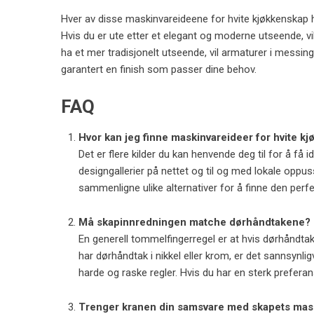
Hver av disse maskinvareideene for hvite kjøkkenskap ha
Hvis du er ute etter et elegant og moderne utseende, vil
ha et mer tradisjonelt utseende, vil armaturer i messing e
garantert en finish som passer dine behov.
FAQ
Hvor kan jeg finne maskinvareideer for hvite k
Det er flere kilder du kan henvende deg til for å få 
designgallerier på nettet og til og med lokale oppuss
sammenligne ulike alternativer for å finne den perfe
Må skapinnredningen matche dørhåndtakene?
En generell tommelfingerregel er at hvis dørhåndta
har dørhåndtak i nikkel eller krom, er det sannsynlig
harde og raske regler. Hvis du har en sterk preferan
Trenger kranen din samsvare med skapets mas