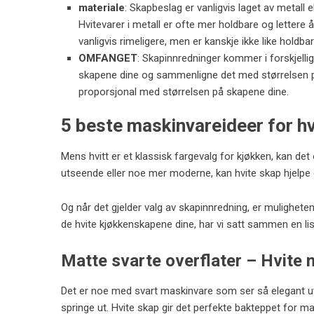
materiale
: Skapbeslag er vanligvis laget av metall 
Hvitevarer i metall er ofte mer holdbare og lettere
vanligvis rimeligere, men er kanskje ikke like holdb
OMFANGET
: Skapinnredninger kommer i forskjellig
skapene dine og sammenligne det med størrelsen på
proporsjonal med størrelsen på skapene dine.
5 beste maskinvareideer for hv
Mens hvitt er et klassisk fargevalg for kjøkken, kan det
utseende eller noe mer moderne, kan hvite skap hjelp
Og når det gjelder valg av skapinnredning, er mulighete
de hvite kjøkkenskapene dine, har vi satt sammen en li
Matte svarte overflater – Hvite
Det er noe med svart maskinvare som ser så elegant ut.
springe ut. Hvite skap gir det perfekte bakteppet for 