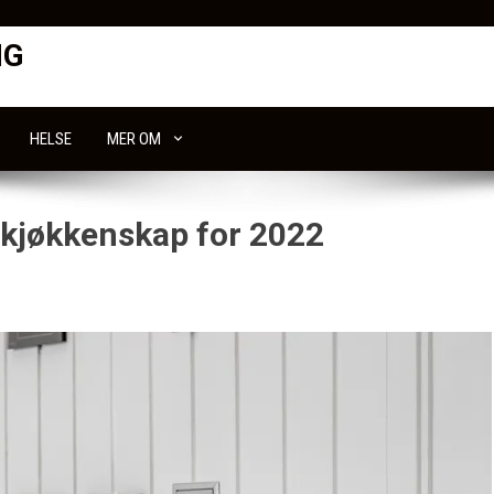
NG
HELSE
MER OM
 kjøkkenskap for 2022