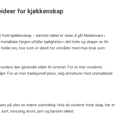
eideer for kjøkkenskap
 hvitt kjøkkenskap – børstet nikkel er veien å gå! Maskinvare i
metalliske fargen utfyller kjøligheten i det hvite og skaper en fin
tt å holde ren, noe som er ideelt for områder med mye bruk som
 å vurdere den generelle stilen til rommet. For et mer moderne
aljer. For en mer tradisjonell plass, velg armaturer med utsmykkede
ss på uten en større overhaling. Hvis du vurderer hvite skap, her er
sort, messing, krom, jern og børstet nikkel.