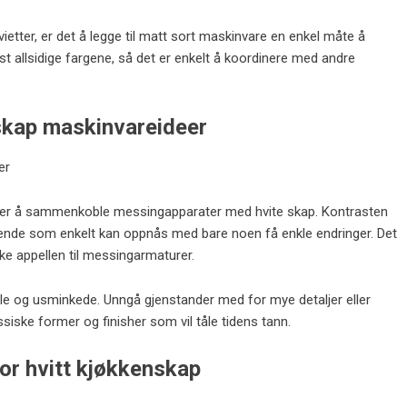
ietter, er det å legge til matt sort maskinvare en enkel måte å
st allsidige fargene, så det er enkelt å koordinere med andre
skap maskinvareideer
 er å sammenkoble messingapparater med hvite skap. Kontrasten
eende som enkelt kan oppnås med bare noen få enkle endringer. Det
ske appellen til messingarmaturer.
kle og usminkede. Unngå gjenstander med for mye detaljer eller
ssiske former og finisher som vil tåle tidens tann.
for hvitt kjøkkenskap