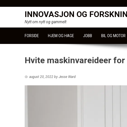
Skip
to
INNOVASJON OG FORSKNI
content
Nytt om nytt og gammelt
FORSIDE
HJEM OG HAGE
JOBB
BIL OG MOTOR
Hvite maskinvareideer for
august 20, 2022
by
Jesse Ward