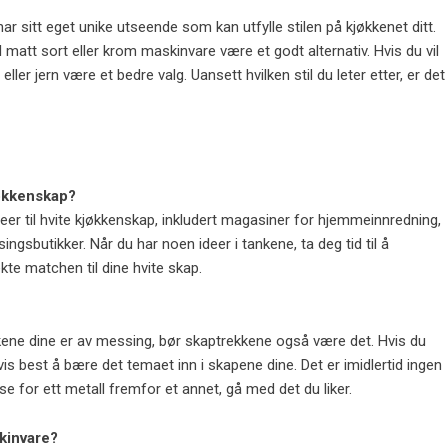
r sitt eget unike utseende som kan utfylle stilen på kjøkkenet ditt.
 matt sort eller krom maskinvare være et godt alternativ. Hvis du vil
ller jern være et bedre valg. Uansett hvilken stil du leter etter, er det
jøkkenskap?
ideer til hvite kjøkkenskap, inkludert magasiner for hjemmeinnredning,
ingsbutikker. Når du har noen ideer i tankene, ta deg tid til å
kte matchen til dine hvite skap.
kene dine er av messing, bør skaptrekkene også være det. Hvis du
vis best å bære det temaet inn i skapene dine. Det er imidlertid ingen
se for ett metall fremfor et annet, gå med det du liker.
kinvare?