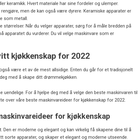
eller keramikk. Hvert materiale har sine fordeler og ulemper.
 å rengjøre, men de kan også være dyrere. Keramiske apparater er
are som metall.
e størrelser. Når du velger apparater, sørg for å måle bredden på
 apparatet du vurderer. Du vil velge maskinvare som er
itt kjøkkenskap for 2022
 også være et av de mest allsidige. Enten du går for et tradisjonelt
e deg med å skape ditt drømmekjøkken.
ne uendelige. For å hjelpe deg med å velge den beste maskinvaren til
ste over våre beste maskinvareideer for kjøkkenskap for 2022.
 maskinvareideer for kjøkkenskap
 Den er moderne og elegant og kan virkelig få skapene dine til å
matt sorte apparater, og skaper et elegant og moderne utseende.