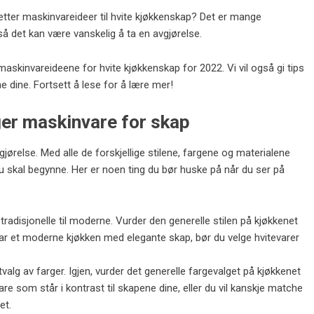
etter maskinvareideer til hvite kjøkkenskap? Det er mange
g, så det kan være vanskelig å ta en avgjørelse.
 maskinvareideene for hvite kjøkkenskap for 2022. Vi vil også gi tips
 dine. Fortsett å lese for å lære mer!
ger maskinvare for skap
jørelse. Med alle de forskjellige stilene, fargene og materialene
du skal begynne. Her er noen ting du bør huske på når du ser på
a tradisjonelle til moderne. Vurder den generelle stilen på kjøkkenet
 har et moderne kjøkken med elegante skap, bør du velge hvitevarer
utvalg av farger. Igjen, vurder det generelle fargevalget på kjøkkenet
are som står i kontrast til skapene dine, eller du vil kanskje matche
et.