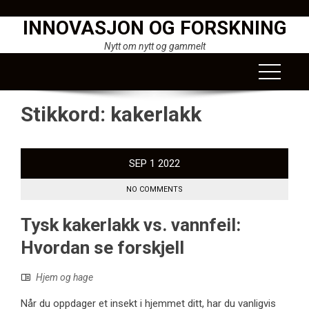
Skip
INNOVASJON OG FORSKNING
to
content
Nytt om nytt og gammelt
Stikkord:
kakerlakk
SEP
1
2022
NO COMMENTS
Tysk kakerlakk vs. vannfeil:
Hvordan se forskjell
Hjem og hage
Når du oppdager et insekt i hjemmet ditt, har du vanligvis