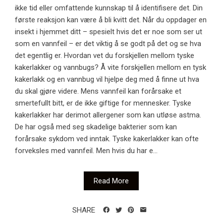
ikke tid eller omfattende kunnskap til å identifisere det. Din
første reaksjon kan være å bli kvitt det. Når du oppdager en
insekt i hjemmet ditt – spesielt hvis det er noe som ser ut
som en vannfeil – er det viktig å se godt på det og se hva
det egentlig er. Hvordan vet du forskjellen mellom tyske
kakerlakker og vannbugs? Å vite forskjellen mellom en tysk
kakerlakk og en vannbug vil hjelpe deg med å finne ut hva
du skal gjøre videre. Mens vannfeil kan forårsake et
smertefullt bitt, er de ikke giftige for mennesker. Tyske
kakerlakker har derimot allergener som kan utløse astma.
De har også med seg skadelige bakterier som kan
forårsake sykdom ved inntak. Tyske kakerlakker kan ofte
forveksles med vannfeil. Men hvis du har e...
Read More
SHARE