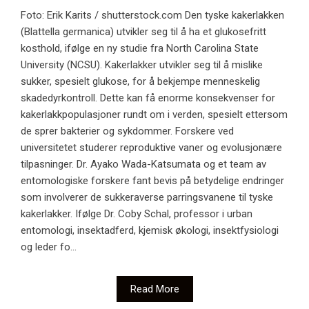
Foto: Erik Karits / shutterstock.com Den tyske kakerlakken
(Blattella germanica) utvikler seg til å ha et glukosefritt
kosthold, ifølge en ny studie fra North Carolina State
University (NCSU). Kakerlakker utvikler seg til å mislike
sukker, spesielt glukose, for å bekjempe menneskelig
skadedyrkontroll. Dette kan få enorme konsekvenser for
kakerlakkpopulasjoner rundt om i verden, spesielt ettersom
de sprer bakterier og sykdommer. Forskere ved
universitetet studerer reproduktive vaner og evolusjonære
tilpasninger. Dr. Ayako Wada-Katsumata og et team av
entomologiske forskere fant bevis på betydelige endringer
som involverer de sukkeraverse parringsvanene til tyske
kakerlakker. Ifølge Dr. Coby Schal, professor i urban
entomologi, insektadferd, kjemisk økologi, insektfysiologi
og leder fo...
Read More