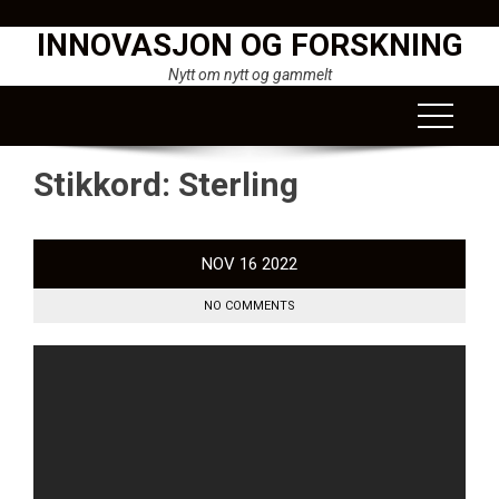
Skip
INNOVASJON OG FORSKNING
to
content
Nytt om nytt og gammelt
Stikkord:
Sterling
NOV
16
2022
NO COMMENTS