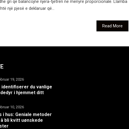
 dhe gri që balancojnë njëra-tjetrën në mënyrë proporcionale. Llamba
të një pjesë e deklaruar që...
Read More
TE
ebruar 19, 2026
k identifiserer du vanlige
dedyr i hjemmet ditt
ebruar 10, 2026
 i hus: Geniale metoder
 å bli kvitt uønskede
ster