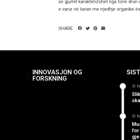
së gjumit karakterizohet nga tone druri
e varur në tavan me rrjedhje organike ësh
SHARE
INNOVASJON OG
SIS
FORSKNING
f
Sli
ska
f
Mus
for
gje