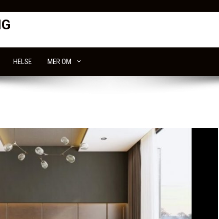
NG
HELSE
MER OM