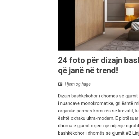
24 foto për dizajn ba
që janë në trend!
Hjem og hage
Dizajn bashkëkohor i dhomës së gjumit 
i nuancave monokromatike, gri është mb
organike përmes kornizës së krevatit, ka
është oxhaku ultra-modern. E plotësuar 
dhoma e gjumit nxjerr një ndjenjë ngroh
bashkëkohor i dhomës së gjumit #2 Linja