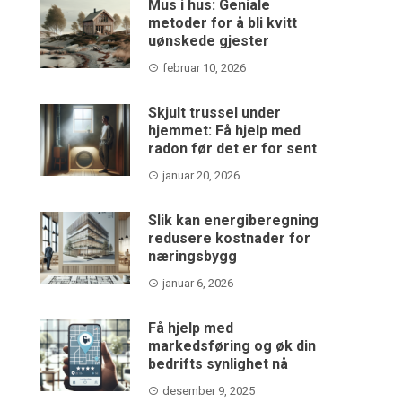
Mus i hus: Geniale
metoder for å bli kvitt
uønskede gjester
februar 10, 2026
Skjult trussel under
hjemmet: Få hjelp med
radon før det er for sent
januar 20, 2026
Slik kan energiberegning
redusere kostnader for
næringsbygg
januar 6, 2026
Få hjelp med
markedsføring og øk din
bedrifts synlighet nå
desember 9, 2025