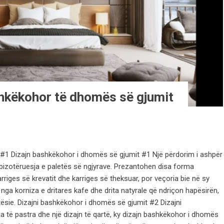
shkëkohor të dhomës së gjumit
#1 Dizajn bashkëkohor i dhomës së gjumit #1 Një përdorim i ashpër
izotëruesja e paletës së ngjyrave. Prezantohen disa forma
rriges së krevatit dhe karriges së theksuar, por veçoria bie në sy
nga korniza e dritares kafe dhe drita natyrale që ndriçon hapësirën,
tësie. Dizajni bashkëkohor i dhomës së gjumit #2 Dizajni
 të pastra dhe një dizajn të qartë, ky dizajn bashkëkohor i dhomës