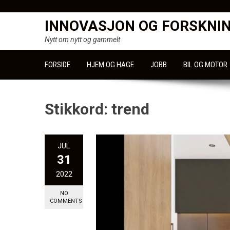
Skip
to
INNOVASJON OG FORSKNI
content
Nytt om nytt og gammelt
FORSIDE
HJEM OG HAGE
JOBB
BIL OG MOTOR
Stikkord:
trend
JUL
31
2022
NO
COMMENTS