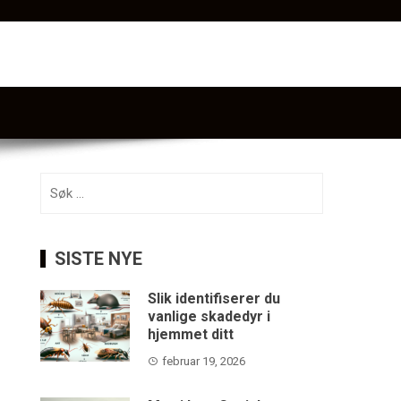
Søk
etter:
SISTE NYE
Slik identifiserer du
vanlige skadedyr i
hjemmet ditt
februar 19, 2026