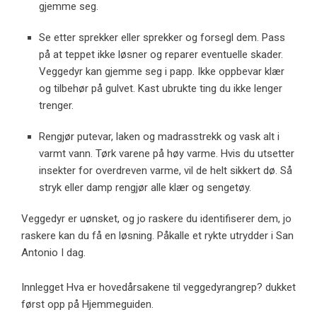
gjemme seg.
Se etter sprekker eller sprekker og forsegl dem. Pass
på at teppet ikke løsner og reparer eventuelle skader.
Veggedyr kan gjemme seg i papp. Ikke oppbevar klær
og tilbehør på gulvet. Kast ubrukte ting du ikke lenger
trenger.
Rengjør putevar, laken og madrasstrekk og vask alt i
varmt vann. Tørk varene på høy varme. Hvis du utsetter
insekter for overdreven varme, vil de helt sikkert dø. Så
stryk eller damp rengjør alle klær og sengetøy.
Veggedyr er uønsket, og jo raskere du identifiserer dem, jo ​​
raskere kan du få en løsning. Påkalle et rykte
utrydder i San
Antonio
I dag.
Innlegget Hva er hovedårsakene til veggedyrangrep? dukket
først opp på Hjemmeguiden.