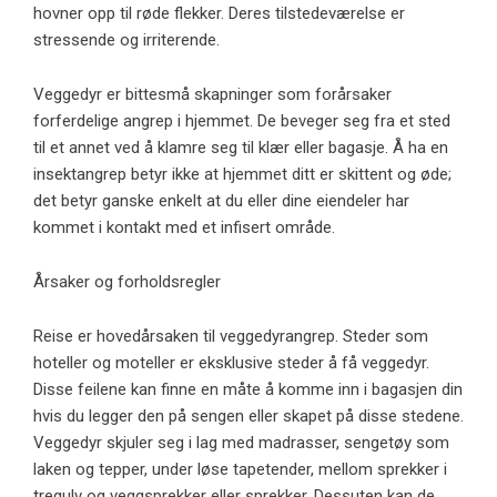
hovner opp til røde flekker. Deres tilstedeværelse er
stressende og irriterende.
Veggedyr er bittesmå skapninger som forårsaker
forferdelige angrep i hjemmet. De beveger seg fra et sted
til et annet ved å klamre seg til klær eller bagasje. Å ha en
insektangrep betyr ikke at hjemmet ditt er skittent og øde;
det betyr ganske enkelt at du eller dine eiendeler har
kommet i kontakt med et infisert område.
Årsaker og forholdsregler
Reise er hovedårsaken til veggedyrangrep. Steder som
hoteller og moteller er eksklusive steder å få veggedyr.
Disse feilene kan finne en måte å komme inn i bagasjen din
hvis du legger den på sengen eller skapet på disse stedene.
Veggedyr skjuler seg i lag med madrasser, sengetøy som
laken og tepper, under løse tapetender, mellom sprekker i
tregulv og veggsprekker eller sprekker. Dessuten kan de