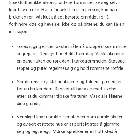
Insektbitt er ikke alvorlig; bittene forsvinner av seg selv i
løpet av en uke. Hvis et insekt biter en person, kan han
bruke en ren, våt klut på det berørte området for å
forhindre kløe og hevelse. Ikke klø på bittene; du kan få en
infeksjon.
Forebygging er den beste måten å stoppe disse mindre
angrepene. Rengjør huset ditt hver dag. Vask lakenene
en gang i uken og tørk dem i tørketrommelen. Støvsug
tepper og puter regelmessig og hold rommene rotfrie.
Når du reiser, sjekk bunnlagene og foldene på sengen
før du bruker dem. Rengjør all bagasje med alkohol
etter at du kommer tilbake fra turen. Vask alle klærne
dine grundig.
Vennligst kast ubrukte gjenstander som gamle blader
og aviser; et rotete hus er et perfekt sted å gjemme
seg og legge egg. Mørke sprekker er et flott sted å