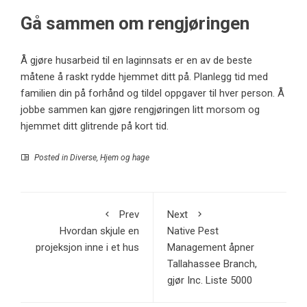
Gå sammen om rengjøringen
Å gjøre husarbeid til en laginnsats er en av de beste
måtene å raskt rydde hjemmet ditt på. Planlegg tid med
familien din på forhånd og tildel oppgaver til hver person. Å
jobbe sammen kan gjøre rengjøringen litt morsom og
hjemmet ditt glitrende på kort tid.
Posted in
Diverse
,
Hjem og hage
Prev
Next
Hvordan skjule en
Native Pest
projeksjon inne i et hus
Management åpner
Tallahassee Branch,
gjør Inc. Liste 5000