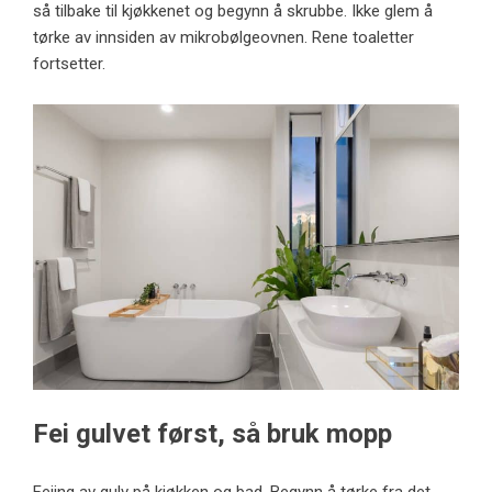
så tilbake til kjøkkenet og begynn å skrubbe. Ikke glem å
tørke av innsiden av mikrobølgeovnen. Rene toaletter
fortsetter.
Fei gulvet først, så bruk mopp
Feiing av gulv på kjøkken og bad. Begynn å tørke fra det