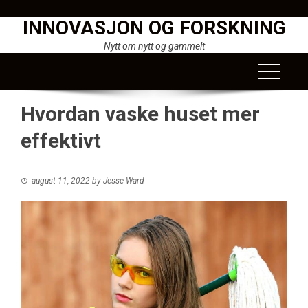
Skip
INNOVASJON OG FORSKNING
to
content
Nytt om nytt og gammelt
Hvordan vaske huset mer
effektivt
august 11, 2022
by
Jesse Ward