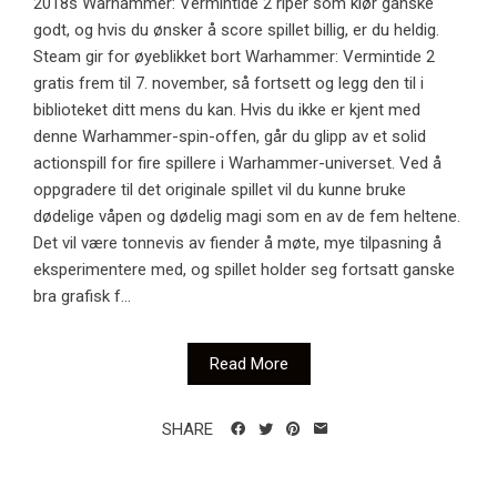
2018s Warhammer: Vermintide 2 riper som klør ganske
godt, og hvis du ønsker å score spillet billig, er du heldig.
Steam gir for øyeblikket bort Warhammer: Vermintide 2
gratis frem til 7. november, så fortsett og legg den til i
biblioteket ditt mens du kan. Hvis du ikke er kjent med
denne Warhammer-spin-offen, går du glipp av et solid
actionspill for fire spillere i Warhammer-universet. Ved å
oppgradere til det originale spillet vil du kunne bruke
dødelige våpen og dødelig magi som en av de fem heltene.
Det vil være tonnevis av fiender å møte, mye tilpasning å
eksperimentere med, og spillet holder seg fortsatt ganske
bra grafisk f...
Read More
SHARE