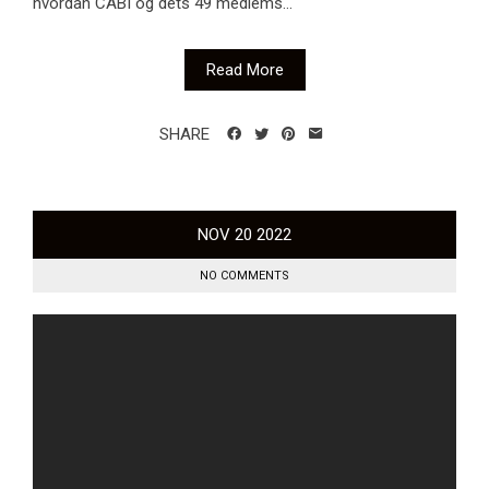
hvordan CABI og dets 49 medlems...
Read More
SHARE
NOV
20
2022
NO COMMENTS