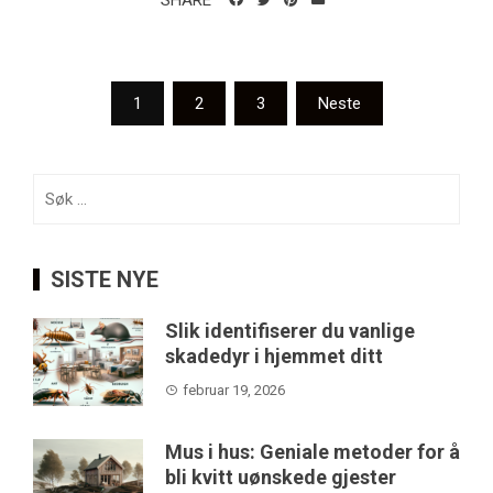
SHARE
Sidepaginering
1
2
3
Neste
Søk
etter:
SISTE NYE
Slik identifiserer du vanlige
skadedyr i hjemmet ditt
februar 19, 2026
Mus i hus: Geniale metoder for å
bli kvitt uønskede gjester