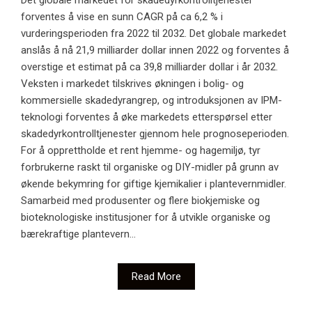
Det globale markedet for skadedyrkontrolltjenester
forventes å vise en sunn CAGR på ca 6,2 % i
vurderingsperioden fra 2022 til 2032. Det globale markedet
anslås å nå 21,9 milliarder dollar innen 2022 og forventes å
overstige et estimat på ca 39,8 milliarder dollar i år 2032.
Veksten i markedet tilskrives økningen i bolig- og
kommersielle skadedyrangrep, og introduksjonen av IPM-
teknologi forventes å øke markedets etterspørsel etter
skadedyrkontrolltjenester gjennom hele prognoseperioden.
For å opprettholde et rent hjemme- og hagemiljø, tyr
forbrukerne raskt til organiske og DIY-midler på grunn av
økende bekymring for giftige kjemikalier i plantevernmidler.
Samarbeid med produsenter og flere biokjemiske og
bioteknologiske institusjoner for å utvikle organiske og
bærekraftige plantevern...
Read More