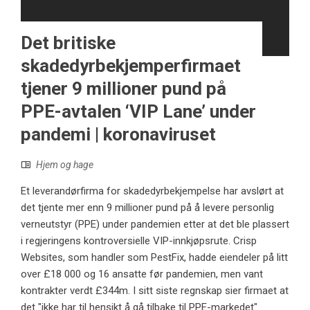
Det britiske
skadedyrbekjemperfirmaet
tjener 9 millioner pund på
PPE-avtalen ‘VIP Lane’ under
pandemi | koronaviruset
Hjem og hage
Et leverandørfirma for skadedyrbekjempelse har avslørt at
det tjente mer enn 9 millioner pund på å levere personlig
verneutstyr (PPE) under pandemien etter at det ble plassert
i regjeringens kontroversielle VIP-innkjøpsrute. Crisp
Websites, som handler som PestFix, hadde eiendeler på litt
over £18 000 og 16 ansatte før pandemien, men vant
kontrakter verdt £344m. I sitt siste regnskap sier firmaet at
det "ikke har til hensikt å gå tilbake til PPE-markedet".