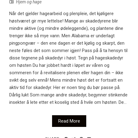
Hjem og hage
Når det gjelder hagearbeid og plenpleie, det kjøligere
høstværet gir mye lettelse! Mange av skadedyrene blir
mindre aktive (og mindre ødeleggende), og plantene dine
trenger ikke så mye vann. Men Alabama er underlagt
pingpongvær – den ene dagen er det kjølig og skarpt, den
neste føles det som sommer igjen! Pass på å ta hensyn til
disse tegnene på skadedyr i høst. Tegn på hageskadedyr
om høsten Du har jobbet hardt i løpet av våren og
sommeren for å revitalisere plenen eller hagen din – ikke
svikt deg selv ennå! Mens mindre høst det er fortsatt en
aktiv tid for skadedyr. Her er noen ting du bør passe på.
Dårlig lukt Som mange andre skadedyr, begynner stinkende
insekter å lete etter et koselig sted å hvile om høsten. De...
Read More