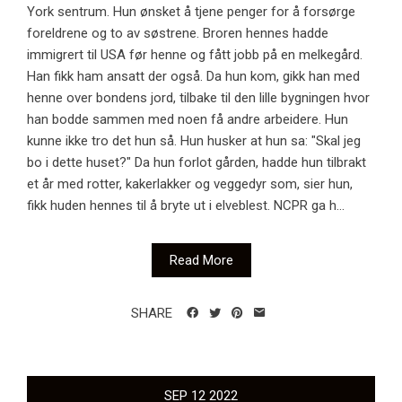
York sentrum. Hun ønsket å tjene penger for å forsørge
foreldrene og to av søstrene. Broren hennes hadde
immigrert til USA før henne og fått jobb på en melkegård.
Han fikk ham ansatt der også. Da hun kom, gikk han med
henne over bondens jord, tilbake til den lille bygningen hvor
han bodde sammen med noen få andre arbeidere. Hun
kunne ikke tro det hun så. Hun husker at hun sa: "Skal jeg
bo i dette huset?" Da hun forlot gården, hadde hun tilbrakt
et år med rotter, kakerlakker og veggedyr som, sier hun,
fikk huden hennes til å bryte ut i elveblest. NCPR ga h...
Read More
SHARE
SEP
12
2022