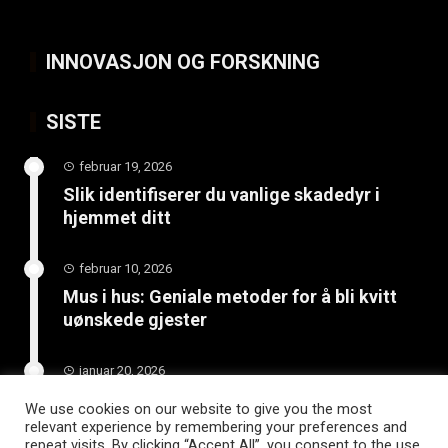
INNOVASJON OG FORSKNING
SISTE
februar 19, 2026
Slik identifiserer du vanlige skadedyr i
hjemmet ditt
februar 10, 2026
Mus i hus: Geniale metoder for å bli kvitt
uønskede gjester
januar 20, 2026
Skjult trussel under hjemmet: Få hjelp med
We use cookies on our website to give you the most
radon før det er for sent
relevant experience by remembering your preferences and
repeat visits. By clicking “Accept All”, you consent to the use