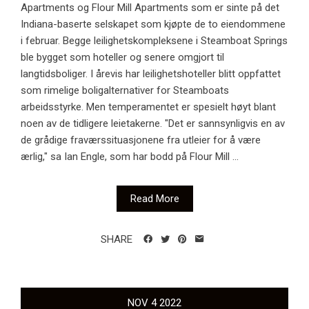
Apartments og Flour Mill Apartments som er sinte på det
Indiana-baserte selskapet som kjøpte de to eiendommene
i februar. Begge leilighetskompleksene i Steamboat Springs
ble bygget som hoteller og senere omgjort til
langtidsboliger. I årevis har leilighetshoteller blitt oppfattet
som rimelige boligalternativer for Steamboats
arbeidsstyrke. Men temperamentet er spesielt høyt blant
noen av de tidligere leietakerne. "Det er sannsynligvis en av
de grådige fraværssituasjonene fra utleier for å være
ærlig," sa Ian Engle, som har bodd på Flour Mill ...
Read More
SHARE
NOV
4
2022