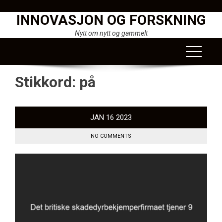
Skip
INNOVASJON OG FORSKNING
to
content
Nytt om nytt og gammelt
Stikkord:
på
JAN
16
2023
NO COMMENTS